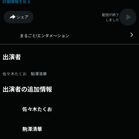
#stvradio Xアカウント：@stvradio
詳細情報を見る
配信が終了
シェア
しました
まるごと!エンタメ～ション
出演者
佐々木たくお 駒澤清華
出演者の追加情報
佐々木たくお
駒澤清華