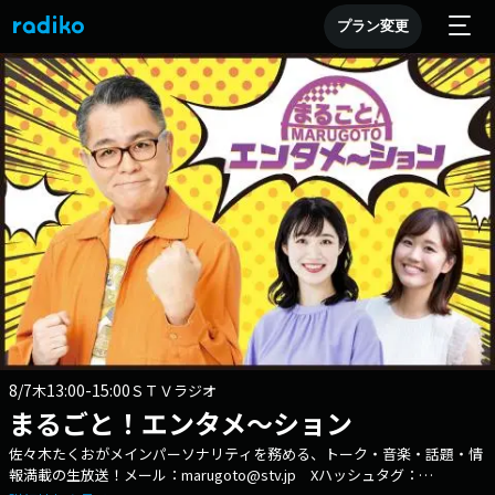
プラン変更
8/7
13:00-15:00
木
ＳＴＶラジオ
まるごと！エンタメ～ション
佐々木たくおがメインパーソナリティを務める、トーク・音楽・話題・情
報満載の生放送！メール：marugoto@stv.jp Xハッシュタグ：