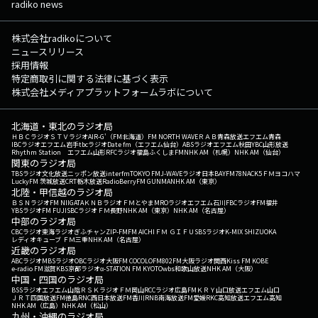
radiko news
株式会社radikoについて
ニュースリリース
採用情報
特定商取引に関する法律に基づく表示
株式会社メディアプラットフォームラボについて
北海道・東北のラジオ局
ＨＢＣラジオ
ＳＴＶラジオ
AIR-G'（FM北海道）
FM NORTH WAVE
ＲＡＢ青森放送
エフエム青森
IBCラジオ
エフエム岩手
tbcラジオ
Date fm（エフエム仙台）
ABSラジオ
エフエム秋田
YBC山形放送
Rhythm Station エフエム山形
RFCラジオ福島
ふくしまFM
NHK AM（札幌）
NHK AM（仙台）
関東のラジオ局
TBSラジオ
文化放送
ニッポン放送
interfm
TOKYO FM
J-WAVE
ラジオ日本
BAYFM78
NACK5
ＦＭヨコハマ
LuckyFM 茨城放送
CRT栃木放送
RadioBerry
FM GUNMA
NHK AM（東京）
北陸・甲信越のラジオ局
ＢＳＮラジオ
FM NIIGATA
ＫＮＢラジオ
ＦＭとやま
MROラジオ
エフエム石川
FBCラジオ
FM福井
YBSラジオ
FM FUJI
SBCラジオ
ＦＭ長野
NHK AM（東京）
NHK AM（名古屋）
中部のラジオ局
CBCラジオ
東海ラジオ
ぎふチャン
ZIP-FM
FM AICHI
ＦＭ ＧＩＦＵ
SBSラジオ
K-MIX SHIZUOKA
レディオキューブ ＦＭ三重
NHK AM（名古屋）
近畿のラジオ局
ABCラジオ
MBSラジオ
OBCラジオ大阪
FM COCOLO
FM802
FM大阪
ラジオ関西
Kiss FM KOBE
e-radio FM滋賀
KBS京都ラジオ
α-STATION FM KYOTO
wbs和歌山放送
NHK AM（大阪）
中国・四国のラジオ局
BSSラジオ
エフエム山陰
ＲＳＫラジオ
ＦＭ岡山
RCCラジオ
広島FM
ＫＲＹ山口放送
エフエム山口
ＪＲＴ四国放送
FM徳島
RNC西日本放送
FM香川
RNB南海放送
FM愛媛
RKC高知放送
エフエム高知
NHK AM（広島）
NHK AM（松山）
九州・沖縄のラジオ局