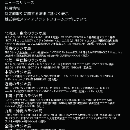
ニュースリリース
採用情報
特定商取引に関する法律に基づく表示
株式会社メディアプラットフォームラボについて
北海道・東北のラジオ局
ＨＢＣラジオ
ＳＴＶラジオ
AIR-G'（FM北海道）
FM NORTH WAVE
ＲＡＢ青森放送
エフエム青森
IBCラジオ
エフエム岩手
tbcラジオ
Date fm（エフエム仙台）
ABSラジオ
エフエム秋田
YBC山形放送
Rhythm Station エフエム山形
RFCラジオ福島
ふくしまFM
NHK AM（札幌）
NHK AM（仙台）
関東のラジオ局
TBSラジオ
文化放送
ニッポン放送
interfm
TOKYO FM
J-WAVE
ラジオ日本
BAYFM78
NACK5
ＦＭヨコハマ
LuckyFM 茨城放送
CRT栃木放送
RadioBerry
FM GUNMA
NHK AM（東京）
北陸・甲信越のラジオ局
ＢＳＮラジオ
FM NIIGATA
ＫＮＢラジオ
ＦＭとやま
MROラジオ
エフエム石川
FBCラジオ
FM福井
YBSラジオ
FM FUJI
SBCラジオ
ＦＭ長野
NHK AM（東京）
NHK AM（名古屋）
中部のラジオ局
CBCラジオ
東海ラジオ
ぎふチャン
ZIP-FM
FM AICHI
ＦＭ ＧＩＦＵ
SBSラジオ
K-MIX SHIZUOKA
レディオキューブ ＦＭ三重
NHK AM（名古屋）
近畿のラジオ局
ABCラジオ
MBSラジオ
OBCラジオ大阪
FM COCOLO
FM802
FM大阪
ラジオ関西
Kiss FM KOBE
e-radio FM滋賀
KBS京都ラジオ
α-STATION FM KYOTO
wbs和歌山放送
NHK AM（大阪）
中国・四国のラジオ局
BSSラジオ
エフエム山陰
ＲＳＫラジオ
ＦＭ岡山
RCCラジオ
広島FM
ＫＲＹ山口放送
エフエム山口
ＪＲＴ四国放送
FM徳島
RNC西日本放送
FM香川
RNB南海放送
FM愛媛
RKC高知放送
エフエム高知
NHK AM（広島）
NHK AM（松山）
九州・沖縄のラジオ局
RKBラジオ
KBCラジオ
LOVE FM
CROSS FM
FM FUKUOKA
エフエム佐賀
NBCラジオ
FM長崎
RKKラジオ
FMKエフエム熊本
OBSラジオ
エフエム大分
宮崎放送
エフエム宮崎
ＭＢＣラジオ
μＦＭ
RBCiラジオ
ラジオ沖縄
FM沖縄
NHK AM（福岡）
全国のラジオ局