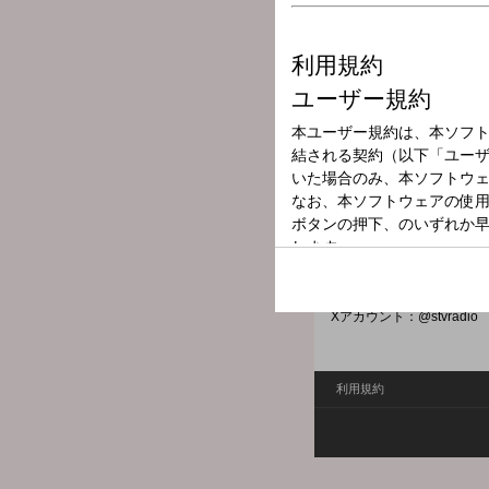
放送局
放送時間
2025年8月25日
番組名
工藤じゅんきの
生活における喜怒哀楽を番
こんな話を明るく、楽しく紹介し
Xハッシュタグ：#stvradio
Xアカウント：@stvradio
利用規約