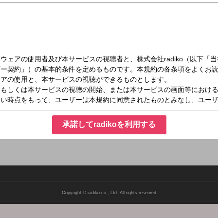
（月）10:00～12:30
十人十色
組独自の切り口で展開。毎日日替わりのテーマで、流行もの、生活スタイル、思い
ます。 メール：toiro@stv.jp
承諾してradikoを利用する
Copyright © radiko co., Ltd. All rights reserved