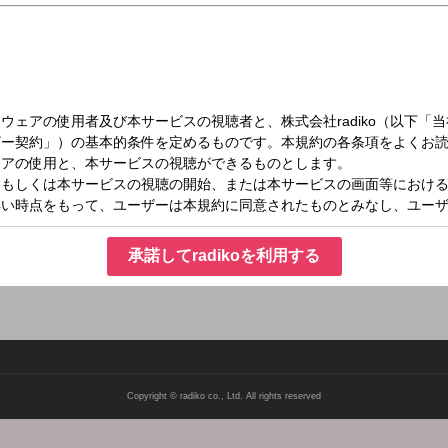
（水）10:00～12:30
十人十色
組独自の切り口で展開。毎日日替わりのテーマで、流行もの、生活スタイル、思い
ます。 メール：toiro@stv.jp
承諾してradikoを利用する
Copyright © radiko co., Ltd. All rights reserved