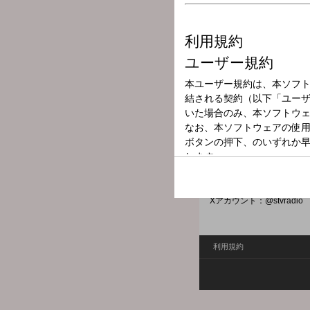
放送局
放送時間
2025年8月27日
番組名
工藤じゅんきの
生活における喜怒哀楽を番
こんな話を明るく、楽しく紹介し
Xハッシュタグ：#stvradio
Xアカウント：@stvradio
利用規約