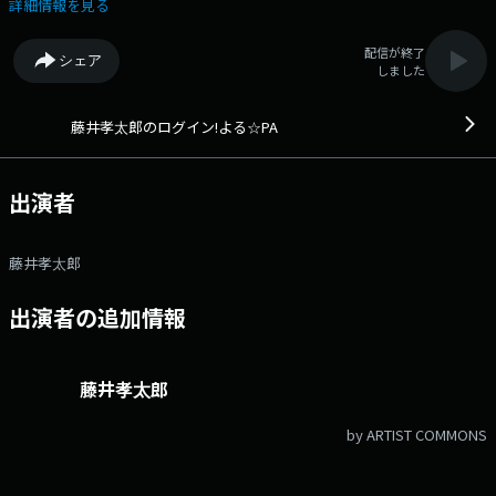
@stvradio
詳細情報を見る
配信が終了
シェア
しました
藤井孝太郎のログイン!よる☆PA
出演者
藤井孝太郎
出演者の追加情報
藤井孝太郎
by ARTIST COMMONS