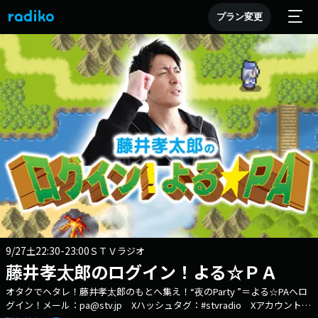
プラン変更
9/27
22:30-23:00
土
ＳＴＶラジオ
藤井孝太郎のログイン！よる☆ＰＡ
オタクでヘタレ！藤井孝太郎のもとへ集え！“夜のParty ”＝よる☆PAへロ
グイン！メール：pa@stv.jp Xハッシュタグ：#stvradio Xアカウント：