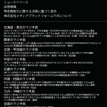
ニュースリリース
採用情報
特定商取引に関する法律に基づく表示
株式会社メディアプラットフォームラボについて
北海道・東北のラジオ局
ＨＢＣラジオ
ＳＴＶラジオ
AIR-G'（FM北海道）
FM NORTH WAVE
ＲＡＢ青森放送
エフエム青森
IBCラジオ
エフエム岩手
tbcラジオ
Date fm（エフエム仙台）
ABSラジオ
エフエム秋田
YBC山形放送
Rhythm Station エフエム山形
RFCラジオ福島
ふくしまFM
NHK AM（札幌）
NHK AM（仙台）
関東のラジオ局
TBSラジオ
文化放送
ニッポン放送
interfm
TOKYO FM
J-WAVE
ラジオ日本
BAYFM78
NACK5
ＦＭヨコハマ
LuckyFM 茨城放送
CRT栃木放送
RadioBerry
FM GUNMA
NHK AM（東京）
北陸・甲信越のラジオ局
ＢＳＮラジオ
FM NIIGATA
ＫＮＢラジオ
ＦＭとやま
MROラジオ
エフエム石川
FBCラジオ
FM福井
YBSラジオ
FM FUJI
SBCラジオ
ＦＭ長野
NHK AM（東京）
NHK AM（名古屋）
中部のラジオ局
CBCラジオ
東海ラジオ
ぎふチャン
ZIP-FM
FM AICHI
ＦＭ ＧＩＦＵ
SBSラジオ
K-MIX SHIZUOKA
レディオキューブ ＦＭ三重
NHK AM（名古屋）
近畿のラジオ局
ABCラジオ
MBSラジオ
OBCラジオ大阪
FM COCOLO
FM802
FM大阪
ラジオ関西
Kiss FM KOBE
e-radio FM滋賀
KBS京都ラジオ
α-STATION FM KYOTO
wbs和歌山放送
NHK AM（大阪）
中国・四国のラジオ局
BSSラジオ
エフエム山陰
ＲＳＫラジオ
ＦＭ岡山
RCCラジオ
広島FM
ＫＲＹ山口放送
エフエム山口
ＪＲＴ四国放送
FM徳島
RNC西日本放送
FM香川
RNB南海放送
FM愛媛
RKC高知放送
エフエム高知
NHK AM（広島）
NHK AM（松山）
九州・沖縄のラジオ局
RKBラジオ
KBCラジオ
LOVE FM
CROSS FM
FM FUKUOKA
エフエム佐賀
NBCラジオ
FM長崎
RKKラジオ
FMKエフエム熊本
OBSラジオ
エフエム大分
宮崎放送
エフエム宮崎
ＭＢＣラジオ
μＦＭ
RBCiラジオ
ラジオ沖縄
FM沖縄
NHK AM（福岡）
全国のラジオ局