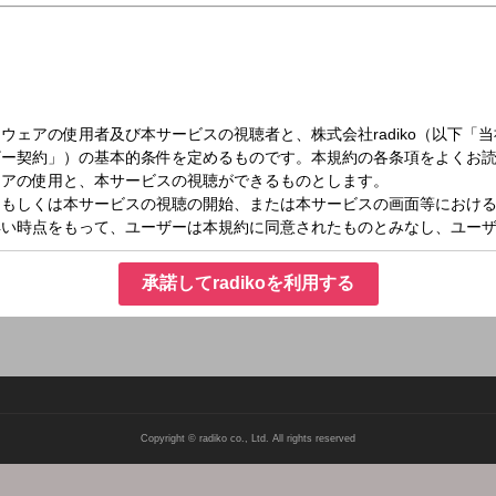
日（月）10:00～12:30
十人十色
組独自の切り口で展開。毎日日替わりのテーマで、流行もの、生活スタイル、思い
ます。 メール：toiro@stv.jp
承諾してradikoを利用する
Copyright © radiko co., Ltd. All rights reserved