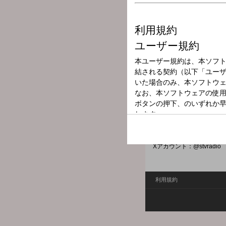
放送局
放送時間
2025年10月20
番組名
工藤じゅんきの
生活における喜怒哀楽を番
こんな話を明るく、楽しく紹介し
Xハッシュタグ：#stvradio
Xアカウント：@stvradio
利用規約