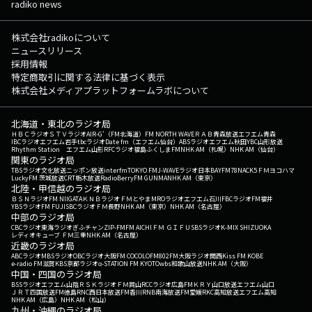
radiko news
株式会社radikoについて
ニュースリリース
採用情報
特定商取引に関する法律に基づく表示
株式会社メディアプラットフォームラボについて
北海道・東北のラジオ局
ＨＢＣラジオ
ＳＴＶラジオ
AIR-G'（FM北海道）
FM NORTH WAVE
ＲＡＢ青森放送
エフエム青森
IBCラジオ
エフエム岩手
tbcラジオ
Date fm（エフエム仙台）
ABSラジオ
エフエム秋田
YBC山形放送
Rhythm Station エフエム山形
RFCラジオ福島
ふくしまFM
NHK AM（札幌）
NHK AM（仙台）
関東のラジオ局
TBSラジオ
文化放送
ニッポン放送
interfm
TOKYO FM
J-WAVE
ラジオ日本
BAYFM78
NACK5
ＦＭヨコハマ
LuckyFM 茨城放送
CRT栃木放送
RadioBerry
FM GUNMA
NHK AM（東京）
北陸・甲信越のラジオ局
ＢＳＮラジオ
FM NIIGATA
ＫＮＢラジオ
ＦＭとやま
MROラジオ
エフエム石川
FBCラジオ
FM福井
YBSラジオ
FM FUJI
SBCラジオ
ＦＭ長野
NHK AM（東京）
NHK AM（名古屋）
中部のラジオ局
CBCラジオ
東海ラジオ
ぎふチャン
ZIP-FM
FM AICHI
ＦＭ ＧＩＦＵ
SBSラジオ
K-MIX SHIZUOKA
レディオキューブ ＦＭ三重
NHK AM（名古屋）
近畿のラジオ局
ABCラジオ
MBSラジオ
OBCラジオ大阪
FM COCOLO
FM802
FM大阪
ラジオ関西
Kiss FM KOBE
e-radio FM滋賀
KBS京都ラジオ
α-STATION FM KYOTO
wbs和歌山放送
NHK AM（大阪）
中国・四国のラジオ局
BSSラジオ
エフエム山陰
ＲＳＫラジオ
ＦＭ岡山
RCCラジオ
広島FM
ＫＲＹ山口放送
エフエム山口
ＪＲＴ四国放送
FM徳島
RNC西日本放送
FM香川
RNB南海放送
FM愛媛
RKC高知放送
エフエム高知
NHK AM（広島）
NHK AM（松山）
九州・沖縄のラジオ局