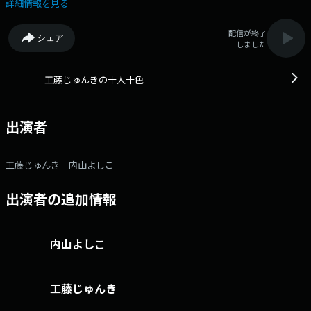
明るく、楽しく紹介します。メール：toiro@stv.jp Xハッシュタグ：
詳細情報を見る
#stvradio Xアカウント：@stvradio
配信が終了
シェア
しました
工藤じゅんきの十人十色
出演者
工藤じゅんき 内山よしこ
出演者の追加情報
内山よしこ
工藤じゅんき