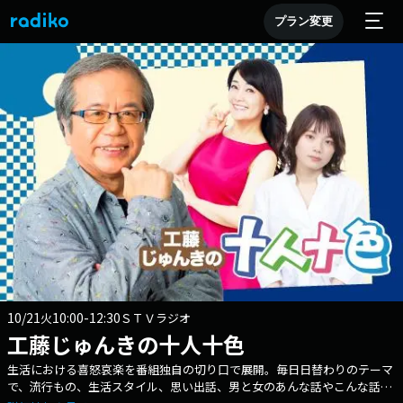
プラン変更
10/21
10:00-12:30
火
ＳＴＶラジオ
工藤じゅんきの十人十色
生活における喜怒哀楽を番組独自の切り口で展開。毎日日替わりのテーマ
で、流行もの、生活スタイル、思い出話、男と女のあんな話やこんな話を