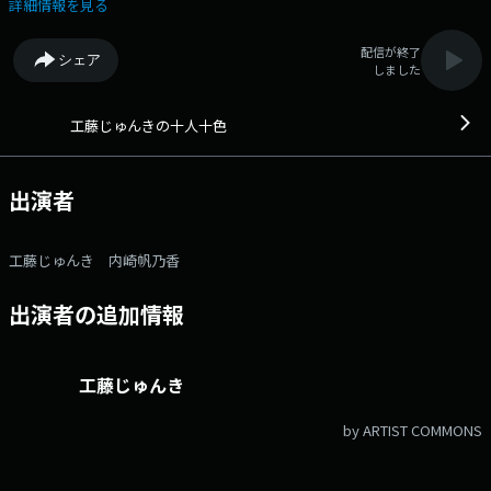
明るく、楽しく紹介します。メール：toiro@stv.jp Xハッシュタグ：
詳細情報を見る
#stvradio Xアカウント：@stvradio
配信が終了
シェア
しました
工藤じゅんきの十人十色
出演者
工藤じゅんき 内崎帆乃香
出演者の追加情報
工藤じゅんき
by ARTIST COMMONS