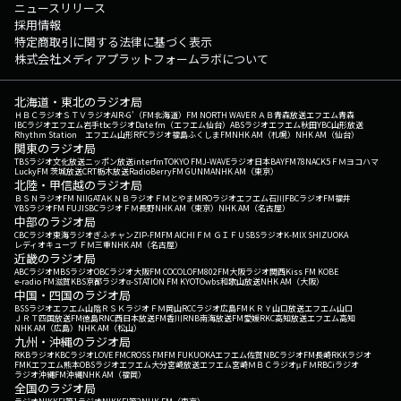
ニュースリリース
採用情報
特定商取引に関する法律に基づく表示
株式会社メディアプラットフォームラボについて
北海道・東北のラジオ局
ＨＢＣラジオ
ＳＴＶラジオ
AIR-G'（FM北海道）
FM NORTH WAVE
ＲＡＢ青森放送
エフエム青森
IBCラジオ
エフエム岩手
tbcラジオ
Date fm（エフエム仙台）
ABSラジオ
エフエム秋田
YBC山形放送
Rhythm Station エフエム山形
RFCラジオ福島
ふくしまFM
NHK AM（札幌）
NHK AM（仙台）
関東のラジオ局
TBSラジオ
文化放送
ニッポン放送
interfm
TOKYO FM
J-WAVE
ラジオ日本
BAYFM78
NACK5
ＦＭヨコハマ
LuckyFM 茨城放送
CRT栃木放送
RadioBerry
FM GUNMA
NHK AM（東京）
北陸・甲信越のラジオ局
ＢＳＮラジオ
FM NIIGATA
ＫＮＢラジオ
ＦＭとやま
MROラジオ
エフエム石川
FBCラジオ
FM福井
YBSラジオ
FM FUJI
SBCラジオ
ＦＭ長野
NHK AM（東京）
NHK AM（名古屋）
中部のラジオ局
CBCラジオ
東海ラジオ
ぎふチャン
ZIP-FM
FM AICHI
ＦＭ ＧＩＦＵ
SBSラジオ
K-MIX SHIZUOKA
レディオキューブ ＦＭ三重
NHK AM（名古屋）
近畿のラジオ局
ABCラジオ
MBSラジオ
OBCラジオ大阪
FM COCOLO
FM802
FM大阪
ラジオ関西
Kiss FM KOBE
e-radio FM滋賀
KBS京都ラジオ
α-STATION FM KYOTO
wbs和歌山放送
NHK AM（大阪）
中国・四国のラジオ局
BSSラジオ
エフエム山陰
ＲＳＫラジオ
ＦＭ岡山
RCCラジオ
広島FM
ＫＲＹ山口放送
エフエム山口
ＪＲＴ四国放送
FM徳島
RNC西日本放送
FM香川
RNB南海放送
FM愛媛
RKC高知放送
エフエム高知
NHK AM（広島）
NHK AM（松山）
九州・沖縄のラジオ局
RKBラジオ
KBCラジオ
LOVE FM
CROSS FM
FM FUKUOKA
エフエム佐賀
NBCラジオ
FM長崎
RKKラジオ
FMKエフエム熊本
OBSラジオ
エフエム大分
宮崎放送
エフエム宮崎
ＭＢＣラジオ
μＦＭ
RBCiラジオ
ラジオ沖縄
FM沖縄
NHK AM（福岡）
全国のラジオ局