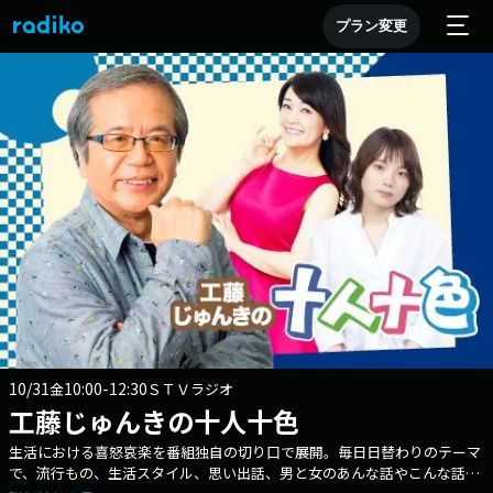
プラン変更
10/31
10:00-12:30
金
ＳＴＶラジオ
工藤じゅんきの十人十色
生活における喜怒哀楽を番組独自の切り口で展開。毎日日替わりのテーマ
で、流行もの、生活スタイル、思い出話、男と女のあんな話やこんな話を