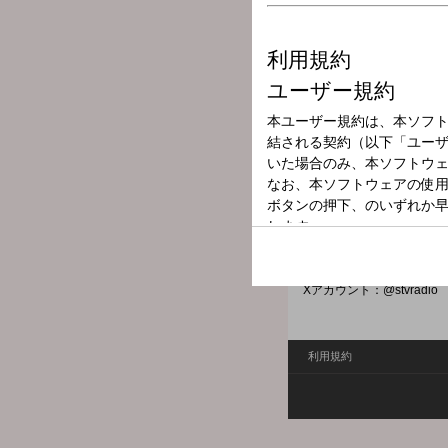
放送局
放送時間
2026年1月10日
番組名
サタデーナイト
上杉周大が一人でゆる～く
ったり聴ける番組です！ メール
Xハッシュタグ：#ラジウエ #s
Xアカウント：@stvradio
利用規約