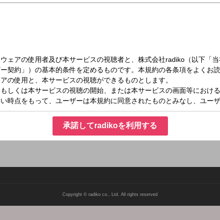
（土）19:00～20:00
ステーション ラジオ上杉
おしゃべり。リスナー参加型のコーナーや上杉周大のお絵描きコーナーなど、話題
：ru@stv.jp
承諾してradikoを利用する
tvradio
Copyright © radiko co., Ltd. All rights reserved