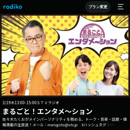
プラン変更
3/19
13:00-15:00
木
ＳＴＶラジオ
まるごと！エンタメ～ション
佐々木たくおがメインパーソナリティを務める、トーク・音楽・話題・情
報満載の生放送！メール：marugoto@stv.jp Xハッシュタグ：