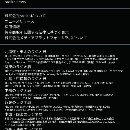
radiko news
株式会社radikoについて
ニュースリリース
採用情報
特定商取引に関する法律に基づく表示
株式会社メディアプラットフォームラボについて
北海道・東北のラジオ局
ＨＢＣラジオ
ＳＴＶラジオ
AIR-G'（FM北海道）
FM NORTH WAVE
ＲＡＢ青森放送
エフエム青森
IBCラジオ
エフエム岩手
tbcラジオ
Date fm（エフエム仙台）
ABSラジオ
エフエム秋田
YBC山形放送
Rhythm Station エフエム山形
RFCラジオ福島
ふくしまFM
NHK AM（札幌）
NHK AM（仙台）
関東のラジオ局
TBSラジオ
文化放送
ニッポン放送
interfm
TOKYO FM
J-WAVE
ラジオ日本
BAYFM78
NACK5
ＦＭヨコハマ
LuckyFM 茨城放送
CRT栃木放送
RadioBerry
FM GUNMA
NHK AM（東京）
北陸・甲信越のラジオ局
ＢＳＮラジオ
FM NIIGATA
ＫＮＢラジオ
ＦＭとやま
MROラジオ
エフエム石川
FBCラジオ
FM福井
YBSラジオ
FM FUJI
SBCラジオ
ＦＭ長野
NHK AM（東京）
NHK AM（名古屋）
中部のラジオ局
CBCラジオ
東海ラジオ
ぎふチャン
ZIP-FM
FM AICHI
ＦＭ ＧＩＦＵ
SBSラジオ
K-MIX SHIZUOKA
レディオキューブ ＦＭ三重
NHK AM（名古屋）
近畿のラジオ局
ABCラジオ
MBSラジオ
OBCラジオ大阪
FM COCOLO
FM802
FM大阪
ラジオ関西
Kiss FM KOBE
e-radio FM滋賀
KBS京都ラジオ
α-STATION FM KYOTO
wbs和歌山放送
NHK AM（大阪）
中国・四国のラジオ局
BSSラジオ
エフエム山陰
ＲＳＫラジオ
ＦＭ岡山
RCCラジオ
広島FM
ＫＲＹ山口放送
エフエム山口
ＪＲＴ四国放送
FM徳島
RNC西日本放送
FM香川
RNB南海放送
FM愛媛
RKC高知放送
エフエム高知
NHK AM（広島）
NHK AM（松山）
九州・沖縄のラジオ局