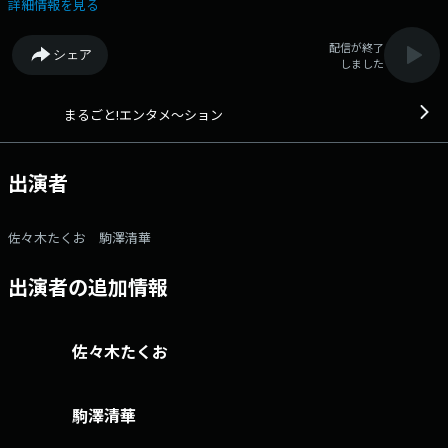
#stvradio Xアカウント：@stvradio
詳細情報を見る
配信が終了
シェア
しました
まるごと!エンタメ～ション
出演者
佐々木たくお 駒澤清華
出演者の追加情報
佐々木たくお
駒澤清華