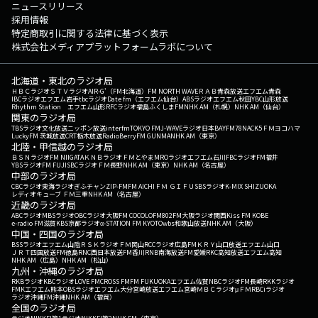
ニュースリリース
採用情報
特定商取引に関する法律に基づく表示
株式会社メディアプラットフォームラボについて
北海道・東北のラジオ局
ＨＢＣラジオ
ＳＴＶラジオ
AIR-G'（FM北海道）
FM NORTH WAVE
ＲＡＢ青森放送
エフエム青森
IBCラジオ
エフエム岩手
tbcラジオ
Date fm（エフエム仙台）
ABSラジオ
エフエム秋田
YBC山形放送
Rhythm Station エフエム山形
RFCラジオ福島
ふくしまFM
NHK AM（札幌）
NHK AM（仙台）
関東のラジオ局
TBSラジオ
文化放送
ニッポン放送
interfm
TOKYO FM
J-WAVE
ラジオ日本
BAYFM78
NACK5
ＦＭヨコハマ
LuckyFM 茨城放送
CRT栃木放送
RadioBerry
FM GUNMA
NHK AM（東京）
北陸・甲信越のラジオ局
ＢＳＮラジオ
FM NIIGATA
ＫＮＢラジオ
ＦＭとやま
MROラジオ
エフエム石川
FBCラジオ
FM福井
YBSラジオ
FM FUJI
SBCラジオ
ＦＭ長野
NHK AM（東京）
NHK AM（名古屋）
中部のラジオ局
CBCラジオ
東海ラジオ
ぎふチャン
ZIP-FM
FM AICHI
ＦＭ ＧＩＦＵ
SBSラジオ
K-MIX SHIZUOKA
レディオキューブ ＦＭ三重
NHK AM（名古屋）
近畿のラジオ局
ABCラジオ
MBSラジオ
OBCラジオ大阪
FM COCOLO
FM802
FM大阪
ラジオ関西
Kiss FM KOBE
e-radio FM滋賀
KBS京都ラジオ
α-STATION FM KYOTO
wbs和歌山放送
NHK AM（大阪）
中国・四国のラジオ局
BSSラジオ
エフエム山陰
ＲＳＫラジオ
ＦＭ岡山
RCCラジオ
広島FM
ＫＲＹ山口放送
エフエム山口
ＪＲＴ四国放送
FM徳島
RNC西日本放送
FM香川
RNB南海放送
FM愛媛
RKC高知放送
エフエム高知
NHK AM（広島）
NHK AM（松山）
九州・沖縄のラジオ局
RKBラジオ
KBCラジオ
LOVE FM
CROSS FM
FM FUKUOKA
エフエム佐賀
NBCラジオ
FM長崎
RKKラジオ
FMKエフエム熊本
OBSラジオ
エフエム大分
宮崎放送
エフエム宮崎
ＭＢＣラジオ
μＦＭ
RBCiラジオ
ラジオ沖縄
FM沖縄
NHK AM（福岡）
全国のラジオ局