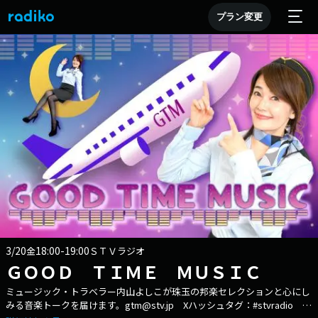
プラン変更
3/20
18:00-19:00
金
ＳＴＶラジオ
ＧＯＯＤ ＴＩＭＥ ＭＵＳＩＣ
ミュージック・トラベラー内山よしこが珠玉の邦楽セレクションと心にし
みる音楽トークを届けます。gtm@stv.jp Xハッシュタグ：#stvradio X