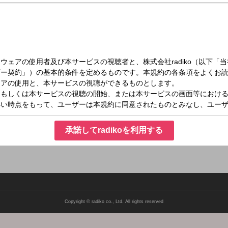
（金）10:00～12:30
十人十色
組独自の切り口で展開。毎日日替わりのテーマで、流行もの、生活スタイル、思い
ます。 メール：toiro@stv.jp
承諾してradikoを利用する
Copyright © radiko co., Ltd. All rights reserved