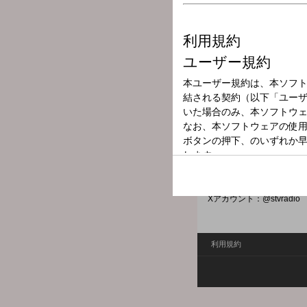
放送局
放送時間
2026年3月27日
番組名
工藤じゅんきの
生活における喜怒哀楽を番
こんな話を明るく、楽しく紹介し
Xハッシュタグ：#stvradio
Xアカウント：@stvradio
利用規約