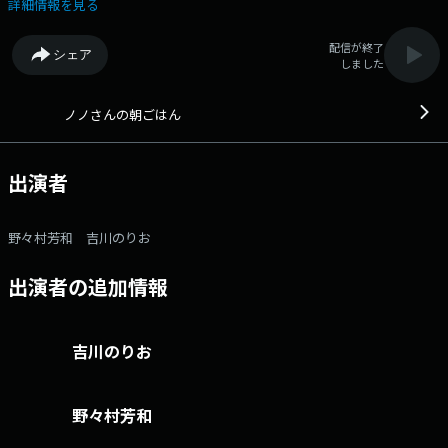
ークバラエティ。メール：okome@stv.jp Xハッシュタグ：#stvradio X
詳細情報を見る
アカウント：@stvradio
配信が終了
シェア
しました
ノノさんの朝ごはん
出演者
野々村芳和 吉川のりお
出演者の追加情報
吉川のりお
野々村芳和