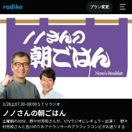
プラン変更
3/28
07:30-08:00
土
ＳＴＶラジオ
ノノさんの朝ごはん
土曜朝の30分、野々村芳和さんが、STVラジオにレギュラー出演！ 野々
村芳和さんと吉川のりおアナウンサーのアラフィフコンビがお送りするト