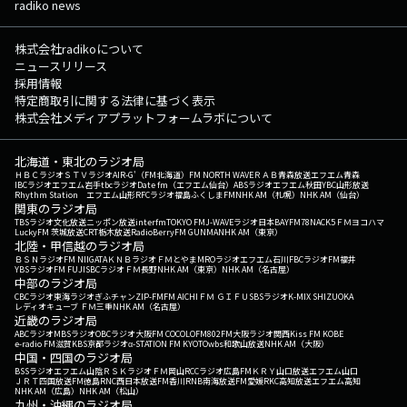
radiko news
株式会社radikoについて
ニュースリリース
採用情報
特定商取引に関する法律に基づく表示
株式会社メディアプラットフォームラボについて
北海道・東北のラジオ局
ＨＢＣラジオ
ＳＴＶラジオ
AIR-G'（FM北海道）
FM NORTH WAVE
ＲＡＢ青森放送
エフエム青森
IBCラジオ
エフエム岩手
tbcラジオ
Date fm（エフエム仙台）
ABSラジオ
エフエム秋田
YBC山形放送
Rhythm Station エフエム山形
RFCラジオ福島
ふくしまFM
NHK AM（札幌）
NHK AM（仙台）
関東のラジオ局
TBSラジオ
文化放送
ニッポン放送
interfm
TOKYO FM
J-WAVE
ラジオ日本
BAYFM78
NACK5
ＦＭヨコハマ
LuckyFM 茨城放送
CRT栃木放送
RadioBerry
FM GUNMA
NHK AM（東京）
北陸・甲信越のラジオ局
ＢＳＮラジオ
FM NIIGATA
ＫＮＢラジオ
ＦＭとやま
MROラジオ
エフエム石川
FBCラジオ
FM福井
YBSラジオ
FM FUJI
SBCラジオ
ＦＭ長野
NHK AM（東京）
NHK AM（名古屋）
中部のラジオ局
CBCラジオ
東海ラジオ
ぎふチャン
ZIP-FM
FM AICHI
ＦＭ ＧＩＦＵ
SBSラジオ
K-MIX SHIZUOKA
レディオキューブ ＦＭ三重
NHK AM（名古屋）
近畿のラジオ局
ABCラジオ
MBSラジオ
OBCラジオ大阪
FM COCOLO
FM802
FM大阪
ラジオ関西
Kiss FM KOBE
e-radio FM滋賀
KBS京都ラジオ
α-STATION FM KYOTO
wbs和歌山放送
NHK AM（大阪）
中国・四国のラジオ局
BSSラジオ
エフエム山陰
ＲＳＫラジオ
ＦＭ岡山
RCCラジオ
広島FM
ＫＲＹ山口放送
エフエム山口
ＪＲＴ四国放送
FM徳島
RNC西日本放送
FM香川
RNB南海放送
FM愛媛
RKC高知放送
エフエム高知
NHK AM（広島）
NHK AM（松山）
九州・沖縄のラジオ局