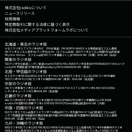
株式会社radikoについて
ニュースリリース
採用情報
特定商取引に関する法律に基づく表示
株式会社メディアプラットフォームラボについて
北海道・東北のラジオ局
ＨＢＣラジオ
ＳＴＶラジオ
AIR-G'（FM北海道）
FM NORTH WAVE
ＲＡＢ青森放送
エフエム青森
IBCラジオ
エフエム岩手
tbcラジオ
Date fm（エフエム仙台）
ABSラジオ
エフエム秋田
YBC山形放送
Rhythm Station エフエム山形
RFCラジオ福島
ふくしまFM
NHK AM（札幌）
NHK AM（仙台）
関東のラジオ局
TBSラジオ
文化放送
ニッポン放送
interfm
TOKYO FM
J-WAVE
ラジオ日本
BAYFM78
NACK5
ＦＭヨコハマ
LuckyFM 茨城放送
CRT栃木放送
RadioBerry
FM GUNMA
NHK AM（東京）
北陸・甲信越のラジオ局
ＢＳＮラジオ
FM NIIGATA
ＫＮＢラジオ
ＦＭとやま
MROラジオ
エフエム石川
FBCラジオ
FM福井
YBSラジオ
FM FUJI
SBCラジオ
ＦＭ長野
NHK AM（東京）
NHK AM（名古屋）
中部のラジオ局
CBCラジオ
東海ラジオ
ぎふチャン
ZIP-FM
FM AICHI
ＦＭ ＧＩＦＵ
SBSラジオ
K-MIX SHIZUOKA
レディオキューブ ＦＭ三重
NHK AM（名古屋）
近畿のラジオ局
ABCラジオ
MBSラジオ
OBCラジオ大阪
FM COCOLO
FM802
FM大阪
ラジオ関西
Kiss FM KOBE
e-radio FM滋賀
KBS京都ラジオ
α-STATION FM KYOTO
wbs和歌山放送
NHK AM（大阪）
中国・四国のラジオ局
BSSラジオ
エフエム山陰
ＲＳＫラジオ
ＦＭ岡山
RCCラジオ
広島FM
ＫＲＹ山口放送
エフエム山口
ＪＲＴ四国放送
FM徳島
RNC西日本放送
FM香川
RNB南海放送
FM愛媛
RKC高知放送
エフエム高知
NHK AM（広島）
NHK AM（松山）
九州・沖縄のラジオ局
RKBラジオ
KBCラジオ
LOVE FM
CROSS FM
FM FUKUOKA
エフエム佐賀
NBCラジオ
FM長崎
RKKラジオ
FMKエフエム熊本
OBSラジオ
エフエム大分
宮崎放送
エフエム宮崎
ＭＢＣラジオ
μＦＭ
RBCiラジオ