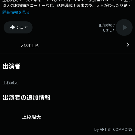
周大のお絵描きコーナーなど、話題満載！週末の夜、大人がゆったり聴け
る番組です！メール：ru@stv.jp Xハッシュタグ：#ラジウエ #stvradio
詳細情報を見る
Xアカウント：@stvradio
配信が終了
シェア
しました
ラジオ上杉
出演者
上杉周大
出演者の追加情報
上杉周大
by ARTIST COMMONS