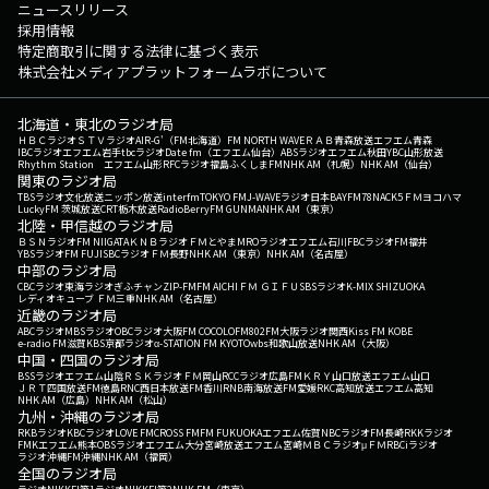
ニュースリリース
採用情報
特定商取引に関する法律に基づく表示
株式会社メディアプラットフォームラボについて
北海道・東北のラジオ局
ＨＢＣラジオ
ＳＴＶラジオ
AIR-G'（FM北海道）
FM NORTH WAVE
ＲＡＢ青森放送
エフエム青森
IBCラジオ
エフエム岩手
tbcラジオ
Date fm（エフエム仙台）
ABSラジオ
エフエム秋田
YBC山形放送
Rhythm Station エフエム山形
RFCラジオ福島
ふくしまFM
NHK AM（札幌）
NHK AM（仙台）
関東のラジオ局
TBSラジオ
文化放送
ニッポン放送
interfm
TOKYO FM
J-WAVE
ラジオ日本
BAYFM78
NACK5
ＦＭヨコハマ
LuckyFM 茨城放送
CRT栃木放送
RadioBerry
FM GUNMA
NHK AM（東京）
北陸・甲信越のラジオ局
ＢＳＮラジオ
FM NIIGATA
ＫＮＢラジオ
ＦＭとやま
MROラジオ
エフエム石川
FBCラジオ
FM福井
YBSラジオ
FM FUJI
SBCラジオ
ＦＭ長野
NHK AM（東京）
NHK AM（名古屋）
中部のラジオ局
CBCラジオ
東海ラジオ
ぎふチャン
ZIP-FM
FM AICHI
ＦＭ ＧＩＦＵ
SBSラジオ
K-MIX SHIZUOKA
レディオキューブ ＦＭ三重
NHK AM（名古屋）
近畿のラジオ局
ABCラジオ
MBSラジオ
OBCラジオ大阪
FM COCOLO
FM802
FM大阪
ラジオ関西
Kiss FM KOBE
e-radio FM滋賀
KBS京都ラジオ
α-STATION FM KYOTO
wbs和歌山放送
NHK AM（大阪）
中国・四国のラジオ局
BSSラジオ
エフエム山陰
ＲＳＫラジオ
ＦＭ岡山
RCCラジオ
広島FM
ＫＲＹ山口放送
エフエム山口
ＪＲＴ四国放送
FM徳島
RNC西日本放送
FM香川
RNB南海放送
FM愛媛
RKC高知放送
エフエム高知
NHK AM（広島）
NHK AM（松山）
九州・沖縄のラジオ局
RKBラジオ
KBCラジオ
LOVE FM
CROSS FM
FM FUKUOKA
エフエム佐賀
NBCラジオ
FM長崎
RKKラジオ
FMKエフエム熊本
OBSラジオ
エフエム大分
宮崎放送
エフエム宮崎
ＭＢＣラジオ
μＦＭ
RBCiラジオ
ラジオ沖縄
FM沖縄
NHK AM（福岡）
全国のラジオ局