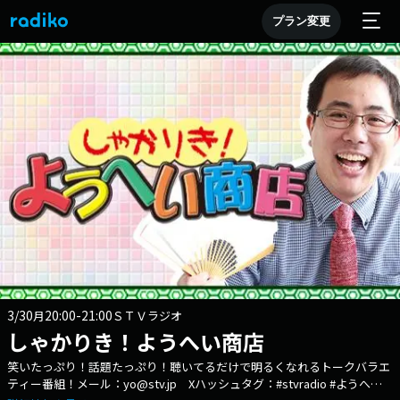
プラン変更
3/30
20:00-21:00
月
ＳＴＶラジオ
しゃかりき！ようへい商店
笑いたっぷり！話題たっぷり！聴いてるだけで明るくなれるトークバラエ
ティー番組！メール：yo@stv.jp Xハッシュタグ：#stvradio #ようへい