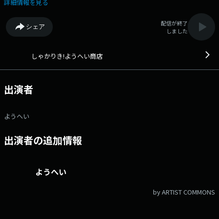
商店 Xアカウント：@stvradio
詳細情報を見る
配信が終了
シェア
しました
しゃかりき!ようへい商店
出演者
ようへい
出演者の追加情報
ようへい
by ARTIST COMMONS