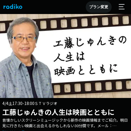
プラン変更
4/4
17:30-18:00
土
ＳＴＶラジオ
工藤じゅんきの人生は映画とともに
昔懐かしいスクリーンミュージックから新作の映画情報までご紹介。明日
見に行きたい映画と出会えるかもしれない30分間です。メール：