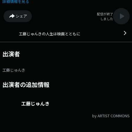
jinsei@stv.jp Xハッシュタグ：#stvradio Xアカウント：@stvradio
詳細情報を見る
配信が終了
シェア
しました
工藤じゅんきの人生は映画とともに
出演者
工藤じゅんき
出演者の追加情報
工藤じゅんき
by ARTIST COMMONS