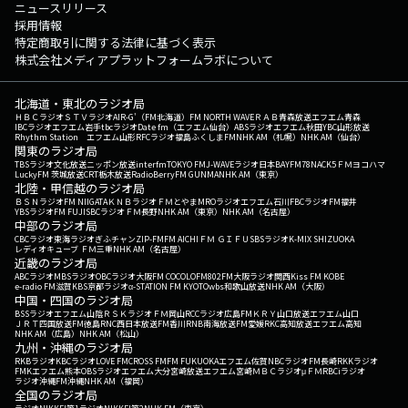
ニュースリリース
採用情報
特定商取引に関する法律に基づく表示
株式会社メディアプラットフォームラボについて
北海道・東北のラジオ局
ＨＢＣラジオ
ＳＴＶラジオ
AIR-G'（FM北海道）
FM NORTH WAVE
ＲＡＢ青森放送
エフエム青森
IBCラジオ
エフエム岩手
tbcラジオ
Date fm（エフエム仙台）
ABSラジオ
エフエム秋田
YBC山形放送
Rhythm Station エフエム山形
RFCラジオ福島
ふくしまFM
NHK AM（札幌）
NHK AM（仙台）
関東のラジオ局
TBSラジオ
文化放送
ニッポン放送
interfm
TOKYO FM
J-WAVE
ラジオ日本
BAYFM78
NACK5
ＦＭヨコハマ
LuckyFM 茨城放送
CRT栃木放送
RadioBerry
FM GUNMA
NHK AM（東京）
北陸・甲信越のラジオ局
ＢＳＮラジオ
FM NIIGATA
ＫＮＢラジオ
ＦＭとやま
MROラジオ
エフエム石川
FBCラジオ
FM福井
YBSラジオ
FM FUJI
SBCラジオ
ＦＭ長野
NHK AM（東京）
NHK AM（名古屋）
中部のラジオ局
CBCラジオ
東海ラジオ
ぎふチャン
ZIP-FM
FM AICHI
ＦＭ ＧＩＦＵ
SBSラジオ
K-MIX SHIZUOKA
レディオキューブ ＦＭ三重
NHK AM（名古屋）
近畿のラジオ局
ABCラジオ
MBSラジオ
OBCラジオ大阪
FM COCOLO
FM802
FM大阪
ラジオ関西
Kiss FM KOBE
e-radio FM滋賀
KBS京都ラジオ
α-STATION FM KYOTO
wbs和歌山放送
NHK AM（大阪）
中国・四国のラジオ局
BSSラジオ
エフエム山陰
ＲＳＫラジオ
ＦＭ岡山
RCCラジオ
広島FM
ＫＲＹ山口放送
エフエム山口
ＪＲＴ四国放送
FM徳島
RNC西日本放送
FM香川
RNB南海放送
FM愛媛
RKC高知放送
エフエム高知
NHK AM（広島）
NHK AM（松山）
九州・沖縄のラジオ局
RKBラジオ
KBCラジオ
LOVE FM
CROSS FM
FM FUKUOKA
エフエム佐賀
NBCラジオ
FM長崎
RKKラジオ
FMKエフエム熊本
OBSラジオ
エフエム大分
宮崎放送
エフエム宮崎
ＭＢＣラジオ
μＦＭ
RBCiラジオ
ラジオ沖縄
FM沖縄
NHK AM（福岡）
全国のラジオ局