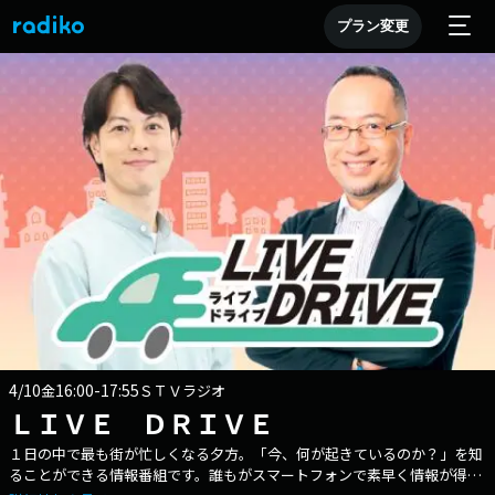
プラン変更
4/10
16:00-17:55
金
ＳＴＶラジオ
ＬＩＶＥ ＤＲＩＶＥ
１日の中で最も街が忙しくなる夕方。「今、何が起きているのか？」を知
ることができる情報番組です。誰もがスマートフォンで素早く情報が得ら