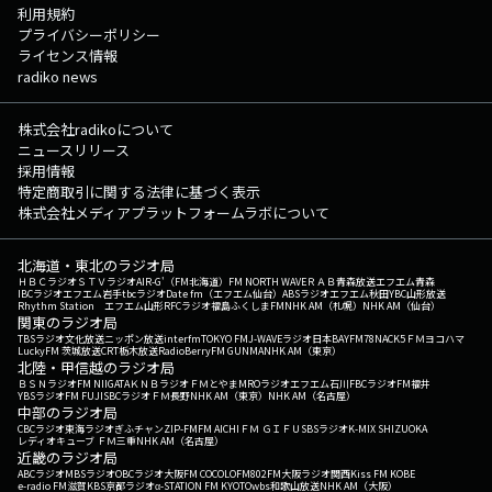
利用規約
プライバシーポリシー
ライセンス情報
radiko news
株式会社radikoについて
ニュースリリース
採用情報
特定商取引に関する法律に基づく表示
株式会社メディアプラットフォームラボについて
北海道・東北のラジオ局
ＨＢＣラジオ
ＳＴＶラジオ
AIR-G'（FM北海道）
FM NORTH WAVE
ＲＡＢ青森放送
エフエム青森
IBCラジオ
エフエム岩手
tbcラジオ
Date fm（エフエム仙台）
ABSラジオ
エフエム秋田
YBC山形放送
Rhythm Station エフエム山形
RFCラジオ福島
ふくしまFM
NHK AM（札幌）
NHK AM（仙台）
関東のラジオ局
TBSラジオ
文化放送
ニッポン放送
interfm
TOKYO FM
J-WAVE
ラジオ日本
BAYFM78
NACK5
ＦＭヨコハマ
LuckyFM 茨城放送
CRT栃木放送
RadioBerry
FM GUNMA
NHK AM（東京）
北陸・甲信越のラジオ局
ＢＳＮラジオ
FM NIIGATA
ＫＮＢラジオ
ＦＭとやま
MROラジオ
エフエム石川
FBCラジオ
FM福井
YBSラジオ
FM FUJI
SBCラジオ
ＦＭ長野
NHK AM（東京）
NHK AM（名古屋）
中部のラジオ局
CBCラジオ
東海ラジオ
ぎふチャン
ZIP-FM
FM AICHI
ＦＭ ＧＩＦＵ
SBSラジオ
K-MIX SHIZUOKA
レディオキューブ ＦＭ三重
NHK AM（名古屋）
近畿のラジオ局
ABCラジオ
MBSラジオ
OBCラジオ大阪
FM COCOLO
FM802
FM大阪
ラジオ関西
Kiss FM KOBE
e-radio FM滋賀
KBS京都ラジオ
α-STATION FM KYOTO
wbs和歌山放送
NHK AM（大阪）