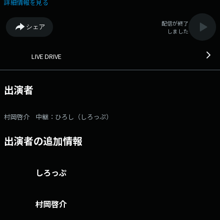
れる現代。しかし「手が離せない」「視線を変えられない」という運転中
詳細情報を見る
や作業中の皆さんに向けて、平日の夕方、ＳＴＶラジオが、働く人にとっ
てスマートフォン以上の情報ツールになります！◇16：42～「Ｗｅ ａｒ
配信が終了
シェア
ｅ レッドイーグルス北海道」◇17：00～「ニュースパレード」メール：
しました
ld@stv.jp Xハッシュタグ：#stvradio Xアカウント：@stvradio
LIVE DRIVE
出演者
村岡啓介 中継：ひろし（しろっぷ）
出演者の追加情報
しろっぷ
村岡啓介