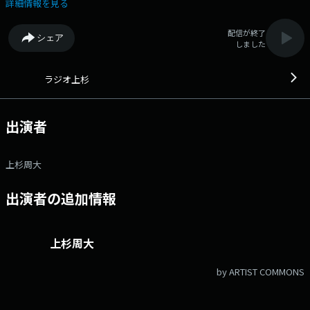
めの1 時間にご参加お待ちしております！# ラジウエメール：
詳細情報を見る
ru@stv.jp Xハッシュタグ：#ラジウエ #stvradio Xアカウント：
@stvradio
配信が終了
シェア
しました
ラジオ上杉
出演者
上杉周大
出演者の追加情報
上杉周大
by ARTIST COMMONS