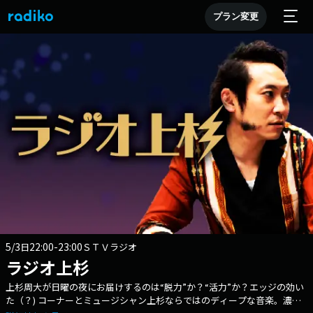
プラン変更
5/3
22:00-23:00
日
ＳＴＶラジオ
ラジオ上杉
上杉周大が日曜の夜にお届けするのは“脱力”か？“活力”か？エッジの効い
た（？) コーナーとミュージシャン上杉ならではのディープな音楽。濃い