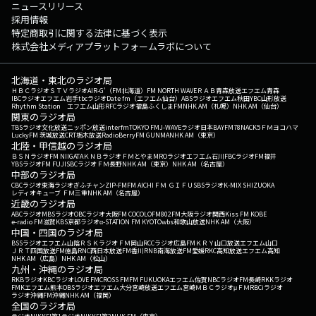
ニュースリリース
採用情報
特定商取引に関する法律に基づく表示
株式会社メディアプラットフォームラボについて
北海道・東北のラジオ局
ＨＢＣラジオ
ＳＴＶラジオ
AIR-G'（FM北海道）
FM NORTH WAVE
ＲＡＢ青森放送
エフエム青森
IBCラジオ
エフエム岩手
tbcラジオ
Date fm（エフエム仙台）
ABSラジオ
エフエム秋田
YBC山形放送
Rhythm Station エフエム山形
RFCラジオ福島
ふくしまFM
NHK AM（札幌）
NHK AM（仙台）
関東のラジオ局
TBSラジオ
文化放送
ニッポン放送
interfm
TOKYO FM
J-WAVE
ラジオ日本
BAYFM78
NACK5
ＦＭヨコハマ
LuckyFM 茨城放送
CRT栃木放送
RadioBerry
FM GUNMA
NHK AM（東京）
北陸・甲信越のラジオ局
ＢＳＮラジオ
FM NIIGATA
ＫＮＢラジオ
ＦＭとやま
MROラジオ
エフエム石川
FBCラジオ
FM福井
YBSラジオ
FM FUJI
SBCラジオ
ＦＭ長野
NHK AM（東京）
NHK AM（名古屋）
中部のラジオ局
CBCラジオ
東海ラジオ
ぎふチャン
ZIP-FM
FM AICHI
ＦＭ ＧＩＦＵ
SBSラジオ
K-MIX SHIZUOKA
レディオキューブ ＦＭ三重
NHK AM（名古屋）
近畿のラジオ局
ABCラジオ
MBSラジオ
OBCラジオ大阪
FM COCOLO
FM802
FM大阪
ラジオ関西
Kiss FM KOBE
e-radio FM滋賀
KBS京都ラジオ
α-STATION FM KYOTO
wbs和歌山放送
NHK AM（大阪）
中国・四国のラジオ局
BSSラジオ
エフエム山陰
ＲＳＫラジオ
ＦＭ岡山
RCCラジオ
広島FM
ＫＲＹ山口放送
エフエム山口
ＪＲＴ四国放送
FM徳島
RNC西日本放送
FM香川
RNB南海放送
FM愛媛
RKC高知放送
エフエム高知
NHK AM（広島）
NHK AM（松山）
九州・沖縄のラジオ局
RKBラジオ
KBCラジオ
LOVE FM
CROSS FM
FM FUKUOKA
エフエム佐賀
NBCラジオ
FM長崎
RKKラジオ
FMKエフエム熊本
OBSラジオ
エフエム大分
宮崎放送
エフエム宮崎
ＭＢＣラジオ
μＦＭ
RBCiラジオ
ラジオ沖縄
FM沖縄
NHK AM（福岡）
全国のラジオ局