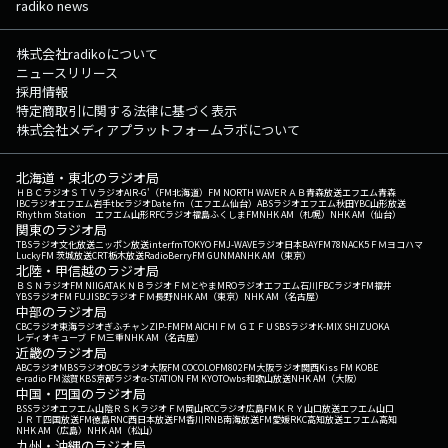
radiko news
株式会社radikoについて
ニュースリリース
採用情報
特定商取引に関する法律に基づく表示
株式会社メディアプラットフォームラボについて
北海道・東北のラジオ局
ＨＢＣラジオ
ＳＴＶラジオ
AIR-G'（FM北海道）
FM NORTH WAVE
ＲＡＢ青森放送
エフエム青森
IBCラジオ
エフエム岩手
tbcラジオ
Date fm（エフエム仙台）
ABSラジオ
エフエム秋田
YBC山形放送
Rhythm Station エフエム山形
RFCラジオ福島
ふくしまFM
NHK AM（札幌）
NHK AM（仙台）
関東のラジオ局
TBSラジオ
文化放送
ニッポン放送
interfm
TOKYO FM
J-WAVE
ラジオ日本
BAYFM78
NACK5
ＦＭヨコハマ
LuckyFM 茨城放送
CRT栃木放送
RadioBerry
FM GUNMA
NHK AM（東京）
北陸・甲信越のラジオ局
ＢＳＮラジオ
FM NIIGATA
ＫＮＢラジオ
ＦＭとやま
MROラジオ
エフエム石川
FBCラジオ
FM福井
YBSラジオ
FM FUJI
SBCラジオ
ＦＭ長野
NHK AM（東京）
NHK AM（名古屋）
中部のラジオ局
CBCラジオ
東海ラジオ
ぎふチャン
ZIP-FM
FM AICHI
ＦＭ ＧＩＦＵ
SBSラジオ
K-MIX SHIZUOKA
レディオキューブ ＦＭ三重
NHK AM（名古屋）
近畿のラジオ局
ABCラジオ
MBSラジオ
OBCラジオ大阪
FM COCOLO
FM802
FM大阪
ラジオ関西
Kiss FM KOBE
e-radio FM滋賀
KBS京都ラジオ
α-STATION FM KYOTO
wbs和歌山放送
NHK AM（大阪）
中国・四国のラジオ局
BSSラジオ
エフエム山陰
ＲＳＫラジオ
ＦＭ岡山
RCCラジオ
広島FM
ＫＲＹ山口放送
エフエム山口
ＪＲＴ四国放送
FM徳島
RNC西日本放送
FM香川
RNB南海放送
FM愛媛
RKC高知放送
エフエム高知
NHK AM（広島）
NHK AM（松山）
九州・沖縄のラジオ局