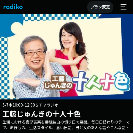
プラン変更
5/7
10:00-12:30
木
ＳＴＶラジオ
工藤じゅんきの十人十色
生活における喜怒哀楽を番組独自の切り口で展開。毎日日替わりのテーマ
で、流行もの、生活スタイル、思い出話、男と女のあんな話やこんな話を