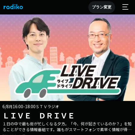
プラン変更
6/8
16:00-18:00
月
ＳＴＶラジオ
ＬＩＶＥ ＤＲＩＶＥ
１日の中で最も街が忙しくなる夕方。「今、何が起きているのか？」を知
ることができる情報番組です。誰もがスマートフォンで素早く情報が得ら