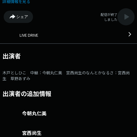
れる現代。しかし「手が離せない」「視線を変えられない」という運転中
詳細情報を見る
や作業中の皆さんに向けて、平日の夕方、ＳＴＶラジオが、働く人にとっ
てスマートフォン以上の情報ツールになります！◇16：42～「宮西尚生の
配信が終了
シェア
なんとかなるさ」◇17：00～「ニュースパレード」メール：ld@stv.jp X
しました
ハッシュタグ：#stvradio Xアカウント：@stvradio
LIVE DRIVE
出演者
木戸としひこ 中継：今朝丸仁美 宮西尚生のなんとかなるさ：宮西尚
生 草野あずみ
出演者の追加情報
今朝丸仁美
宮西尚生