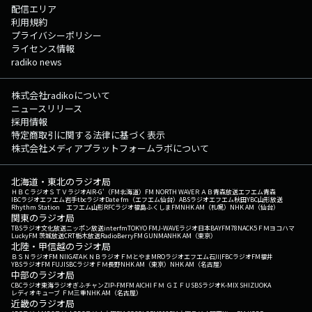
配信エリア
利用規約
プライバシーポリシー
ライセンス情報
radiko news
株式会社radikoについて
ニュースリリース
採用情報
特定商取引に関する法律に基づく表示
株式会社メディアプラットフォームラボについて
北海道・東北のラジオ局
ＨＢＣラジオ
ＳＴＶラジオ
AIR-G'（FM北海道）
FM NORTH WAVE
ＲＡＢ青森放送
エフエム青森
IBCラジオ
エフエム岩手
tbcラジオ
Date fm（エフエム仙台）
ABSラジオ
エフエム秋田
YBC山形放送
Rhythm Station エフエム山形
RFCラジオ福島
ふくしまFM
NHK AM（札幌）
NHK AM（仙台）
関東のラジオ局
TBSラジオ
文化放送
ニッポン放送
interfm
TOKYO FM
J-WAVE
ラジオ日本
BAYFM78
NACK5
ＦＭヨコハマ
LuckyFM 茨城放送
CRT栃木放送
RadioBerry
FM GUNMA
NHK AM（東京）
北陸・甲信越のラジオ局
ＢＳＮラジオ
FM NIIGATA
ＫＮＢラジオ
ＦＭとやま
MROラジオ
エフエム石川
FBCラジオ
FM福井
YBSラジオ
FM FUJI
SBCラジオ
ＦＭ長野
NHK AM（東京）
NHK AM（名古屋）
中部のラジオ局
CBCラジオ
東海ラジオ
ぎふチャン
ZIP-FM
FM AICHI
ＦＭ ＧＩＦＵ
SBSラジオ
K-MIX SHIZUOKA
レディオキューブ ＦＭ三重
NHK AM（名古屋）
近畿のラジオ局