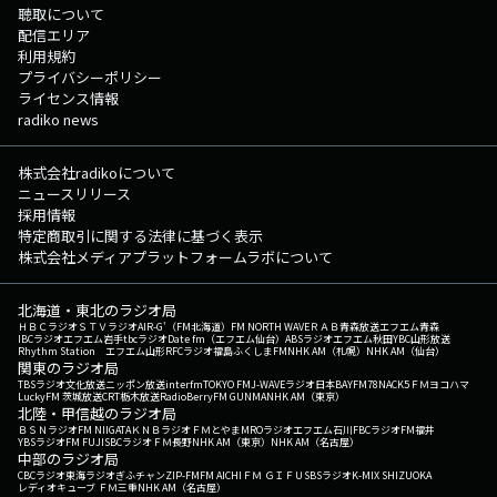
聴取について
配信エリア
利用規約
プライバシーポリシー
ライセンス情報
radiko news
株式会社radikoについて
ニュースリリース
採用情報
特定商取引に関する法律に基づく表示
株式会社メディアプラットフォームラボについて
北海道・東北のラジオ局
ＨＢＣラジオ
ＳＴＶラジオ
AIR-G'（FM北海道）
FM NORTH WAVE
ＲＡＢ青森放送
エフエム青森
IBCラジオ
エフエム岩手
tbcラジオ
Date fm（エフエム仙台）
ABSラジオ
エフエム秋田
YBC山形放送
Rhythm Station エフエム山形
RFCラジオ福島
ふくしまFM
NHK AM（札幌）
NHK AM（仙台）
関東のラジオ局
TBSラジオ
文化放送
ニッポン放送
interfm
TOKYO FM
J-WAVE
ラジオ日本
BAYFM78
NACK5
ＦＭヨコハマ
LuckyFM 茨城放送
CRT栃木放送
RadioBerry
FM GUNMA
NHK AM（東京）
北陸・甲信越のラジオ局
ＢＳＮラジオ
FM NIIGATA
ＫＮＢラジオ
ＦＭとやま
MROラジオ
エフエム石川
FBCラジオ
FM福井
YBSラジオ
FM FUJI
SBCラジオ
ＦＭ長野
NHK AM（東京）
NHK AM（名古屋）
中部のラジオ局
CBCラジオ
東海ラジオ
ぎふチャン
ZIP-FM
FM AICHI
ＦＭ ＧＩＦＵ
SBSラジオ
K-MIX SHIZUOKA
レディオキューブ ＦＭ三重
NHK AM（名古屋）