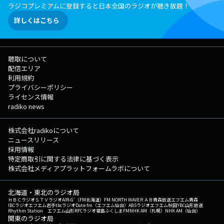
ラジコプレミアムに登録すると日本全国のラジオが聴き放題！
詳しくはこちら
聴取について
配信エリア
利用規約
プライバシーポリシー
ライセンス情報
radiko news
株式会社radikoについて
ニュースリリース
採用情報
特定商取引に関する法律に基づく表示
株式会社メディアプラットフォームラボについて
北海道・東北のラジオ局
ＨＢＣラジオ
ＳＴＶラジオ
AIR-G'（FM北海道）
FM NORTH WAVE
ＲＡＢ青森放送
エフエム青森
IBCラジオ
エフエム岩手
tbcラジオ
Date fm（エフエム仙台）
ABSラジオ
エフエム秋田
YBC山形放送
Rhythm Station エフエム山形
RFCラジオ福島
ふくしまFM
NHK AM（札幌）
NHK AM（仙台）
関東のラジオ局