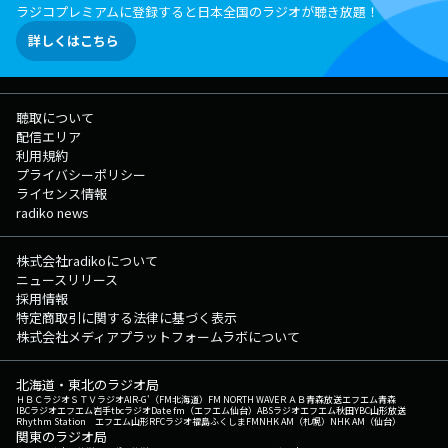
ラジコプレミアムに登録すると日本全国のラジオが聴き放題！
詳しくはこちら
聴取について
配信エリア
利用規約
プライバシーポリシー
ライセンス情報
radiko news
株式会社radikoについて
ニュースリリース
採用情報
特定商取引に関する法律に基づく表示
株式会社メディアプラットフォームラボについて
北海道・東北のラジオ局
ＨＢＣラジオ
ＳＴＶラジオ
AIR-G'（FM北海道）
FM NORTH WAVE
ＲＡＢ青森放送
エフエム青森
IBCラジオ
エフエム岩手
tbcラジオ
Date fm（エフエム仙台）
ABSラジオ
エフエム秋田
YBC山形放送
Rhythm Station エフエム山形
RFCラジオ福島
ふくしまFM
NHK AM（札幌）
NHK AM（仙台）
関東のラジオ局