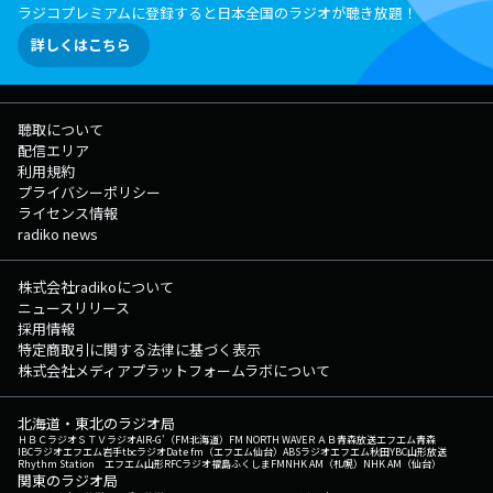
ラジコプレミアムに登録すると日本全国のラジオが聴き放題！
詳しくはこちら
聴取について
配信エリア
利用規約
プライバシーポリシー
ライセンス情報
radiko news
株式会社radikoについて
ニュースリリース
採用情報
特定商取引に関する法律に基づく表示
株式会社メディアプラットフォームラボについて
北海道・東北のラジオ局
ＨＢＣラジオ
ＳＴＶラジオ
AIR-G'（FM北海道）
FM NORTH WAVE
ＲＡＢ青森放送
エフエム青森
IBCラジオ
エフエム岩手
tbcラジオ
Date fm（エフエム仙台）
ABSラジオ
エフエム秋田
YBC山形放送
Rhythm Station エフエム山形
RFCラジオ福島
ふくしまFM
NHK AM（札幌）
NHK AM（仙台）
関東のラジオ局