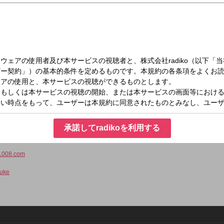
（日）21:00～21:30
nts 中村七之助のラジのすけ
分野で活躍中の中村七之助が、自身初のパーソナリティを務める番組です。
ライベートや交友関係、趣味に至るまで、貴重な話が聞けるのはこの番組だけ。中
承諾してradikoを利用する
1008.com
uke