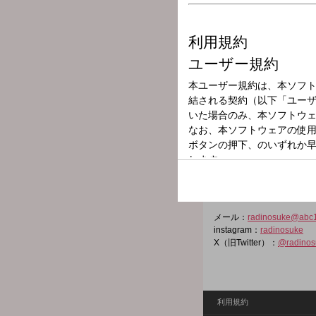
放送局
放送時間
2025年7月13日
番組名
Sky prese
歌舞伎に留まらず、様々な
普段聞くことのできないプ
す。
メール：
radinosuke@abc
instagram：
radinosuke
X（旧Twitter）：
@radinos
利用規約