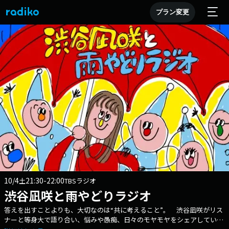
プラン変更
10/4
21:30-22:00
土
TBSラジオ
渋谷凪咲と雨やどりラジオ
答えを出すことよりも、大切なのは“共に考えること”。 渋谷凪咲がリス
ナーと等身大で語り合い、悩みや愚痴、日々のモヤモヤをシェアしていく