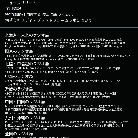
ニュースリリース
採用情報
特定商取引に関する法律に基づく表示
株式会社メディアプラットフォームラボについて
北海道・東北のラジオ局
ＨＢＣラジオ
ＳＴＶラジオ
AIR-G'（FM北海道）
FM NORTH WAVE
ＲＡＢ青森放送
エフエム青森
IBCラジオ
エフエム岩手
tbcラジオ
Date fm（エフエム仙台）
ABSラジオ
エフエム秋田
YBC山形放送
Rhythm Station エフエム山形
RFCラジオ福島
ふくしまFM
NHK AM（札幌）
NHK AM（仙台）
関東のラジオ局
TBSラジオ
文化放送
ニッポン放送
interfm
TOKYO FM
J-WAVE
ラジオ日本
BAYFM78
NACK5
ＦＭヨコハマ
LuckyFM 茨城放送
CRT栃木放送
RadioBerry
FM GUNMA
NHK AM（東京）
北陸・甲信越のラジオ局
ＢＳＮラジオ
FM NIIGATA
ＫＮＢラジオ
ＦＭとやま
MROラジオ
エフエム石川
FBCラジオ
FM福井
YBSラジオ
FM FUJI
SBCラジオ
ＦＭ長野
NHK AM（東京）
NHK AM（名古屋）
中部のラジオ局
CBCラジオ
東海ラジオ
ぎふチャン
ZIP-FM
FM AICHI
ＦＭ ＧＩＦＵ
SBSラジオ
K-MIX SHIZUOKA
レディオキューブ ＦＭ三重
NHK AM（名古屋）
近畿のラジオ局
ABCラジオ
MBSラジオ
OBCラジオ大阪
FM COCOLO
FM802
FM大阪
ラジオ関西
Kiss FM KOBE
e-radio FM滋賀
KBS京都ラジオ
α-STATION FM KYOTO
wbs和歌山放送
NHK AM（大阪）
中国・四国のラジオ局
BSSラジオ
エフエム山陰
ＲＳＫラジオ
ＦＭ岡山
RCCラジオ
広島FM
ＫＲＹ山口放送
エフエム山口
ＪＲＴ四国放送
FM徳島
RNC西日本放送
FM香川
RNB南海放送
FM愛媛
RKC高知放送
エフエム高知
NHK AM（広島）
NHK AM（松山）
九州・沖縄のラジオ局
RKBラジオ
KBCラジオ
LOVE FM
CROSS FM
FM FUKUOKA
エフエム佐賀
NBCラジオ
FM長崎
RKKラジオ
FMKエフエム熊本
OBSラジオ
エフエム大分
宮崎放送
エフエム宮崎
ＭＢＣラジオ
μＦＭ
RBCiラジオ
ラジオ沖縄
FM沖縄
NHK AM（福岡）
全国のラジオ局