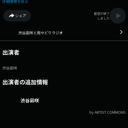
ラジオ番組です。 ここは、まるで人が「雨宿り」するような場所。
詳細情報を見る
少しほっとして、ついポロッと本音がこぼれてしまう—— そんな空気の
中で、あなたの悩みに渋谷凪咲とリスナー全員で寄り添い、共に悩み、共
配信が終了
シェア
に考えていきます。 正解を求めるのではなく、“一人じゃない”と感じ
しました
られる時間。 渋谷凪咲と一緒に、心を少し軽くしてみませんか？ メ
ール：amayadori@tbs.co.jp 番組ハッシュタグ：#なぎさと雨やどり
渋谷凪咲と雨やどりラジオ
出演者
渋谷凪咲
出演者の追加情報
渋谷凪咲
by ARTIST COMMONS