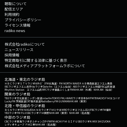
聴取について
配信エリア
利用規約
プライバシーポリシー
ライセンス情報
radiko news
株式会社radikoについて
ニュースリリース
採用情報
特定商取引に関する法律に基づく表示
株式会社メディアプラットフォームラボについて
北海道・東北のラジオ局
ＨＢＣラジオ
ＳＴＶラジオ
AIR-G'（FM北海道）
FM NORTH WAVE
ＲＡＢ青森放送
エフエム青森
IBCラジオ
エフエム岩手
tbcラジオ
Date fm（エフエム仙台）
ABSラジオ
エフエム秋田
YBC山形放送
Rhythm Station エフエム山形
RFCラジオ福島
ふくしまFM
NHK AM（札幌）
NHK AM（仙台）
関東のラジオ局
TBSラジオ
文化放送
ニッポン放送
interfm
TOKYO FM
J-WAVE
ラジオ日本
BAYFM78
NACK5
ＦＭヨコハマ
LuckyFM 茨城放送
CRT栃木放送
RadioBerry
FM GUNMA
NHK AM（東京）
北陸・甲信越のラジオ局
ＢＳＮラジオ
FM NIIGATA
ＫＮＢラジオ
ＦＭとやま
MROラジオ
エフエム石川
FBCラジオ
FM福井
YBSラジオ
FM FUJI
SBCラジオ
ＦＭ長野
NHK AM（東京）
NHK AM（名古屋）
中部のラジオ局
CBCラジオ
東海ラジオ
ぎふチャン
ZIP-FM
FM AICHI
ＦＭ ＧＩＦＵ
SBSラジオ
K-MIX SHIZUOKA
レディオキューブ ＦＭ三重
NHK AM（名古屋）