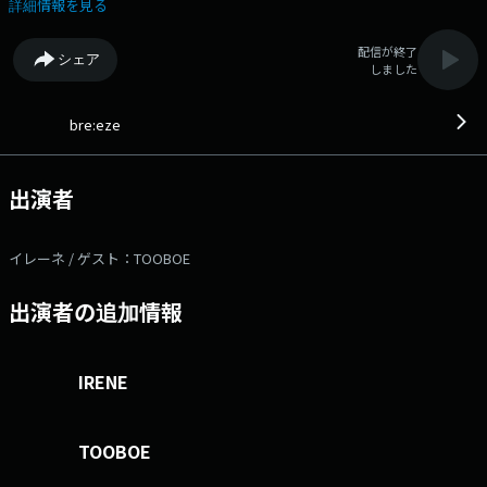
しながら、あなたと喜びを共感し、ネガティブな気持ちをを少しだけ軽減
詳細情報を見る
してあげられるトークで、あなたが優しい気持ちで家に帰れる2時間をお
送りします。 □15:00～ ◆NEWS ◆TRAFFIC INFORMATION
配信が終了
シェア
◆MACHI navi □16:00～ ◆NEWS ◆TRAFFIC INFORMATION ◆HOT
しました
DISK selected by diskunion ◆セーフティメッセージ ◆daishi asai
FOODIE LIFE 番組へのメッセージは【コチラ】 番組公式X（旧
twitter） アカウントは「@breeze_929」 TOKAI RADIOの共通ハッシュ
bre:eze
タグは「#TOKAIRADIO」 TOKAI RADIO公式X（旧twitter） アカウントは
「@tokairadio」
出演者
イレーネ / ゲスト：TOOBOE
出演者の追加情報
IRENE
TOOBOE