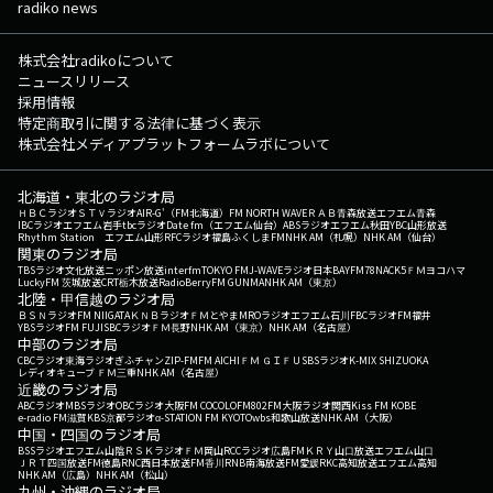
radiko news
株式会社radikoについて
ニュースリリース
採用情報
特定商取引に関する法律に基づく表示
株式会社メディアプラットフォームラボについて
北海道・東北のラジオ局
ＨＢＣラジオ
ＳＴＶラジオ
AIR-G'（FM北海道）
FM NORTH WAVE
ＲＡＢ青森放送
エフエム青森
IBCラジオ
エフエム岩手
tbcラジオ
Date fm（エフエム仙台）
ABSラジオ
エフエム秋田
YBC山形放送
Rhythm Station エフエム山形
RFCラジオ福島
ふくしまFM
NHK AM（札幌）
NHK AM（仙台）
関東のラジオ局
TBSラジオ
文化放送
ニッポン放送
interfm
TOKYO FM
J-WAVE
ラジオ日本
BAYFM78
NACK5
ＦＭヨコハマ
LuckyFM 茨城放送
CRT栃木放送
RadioBerry
FM GUNMA
NHK AM（東京）
北陸・甲信越のラジオ局
ＢＳＮラジオ
FM NIIGATA
ＫＮＢラジオ
ＦＭとやま
MROラジオ
エフエム石川
FBCラジオ
FM福井
YBSラジオ
FM FUJI
SBCラジオ
ＦＭ長野
NHK AM（東京）
NHK AM（名古屋）
中部のラジオ局
CBCラジオ
東海ラジオ
ぎふチャン
ZIP-FM
FM AICHI
ＦＭ ＧＩＦＵ
SBSラジオ
K-MIX SHIZUOKA
レディオキューブ ＦＭ三重
NHK AM（名古屋）
近畿のラジオ局
ABCラジオ
MBSラジオ
OBCラジオ大阪
FM COCOLO
FM802
FM大阪
ラジオ関西
Kiss FM KOBE
e-radio FM滋賀
KBS京都ラジオ
α-STATION FM KYOTO
wbs和歌山放送
NHK AM（大阪）
中国・四国のラジオ局
BSSラジオ
エフエム山陰
ＲＳＫラジオ
ＦＭ岡山
RCCラジオ
広島FM
ＫＲＹ山口放送
エフエム山口
ＪＲＴ四国放送
FM徳島
RNC西日本放送
FM香川
RNB南海放送
FM愛媛
RKC高知放送
エフエム高知
NHK AM（広島）
NHK AM（松山）
九州・沖縄のラジオ局