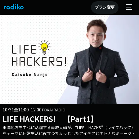
プラン変更
10/31
11:00-12:00
金
TOKAI RADIO
LIFE HACKERS! 【Part1】
東海地方を中心に活躍する南城大輔が、“LIFE HACKS”（ライフハック）
をテーマに日常生活に役立つちょっとしたアイデアとオトナなミュージッ