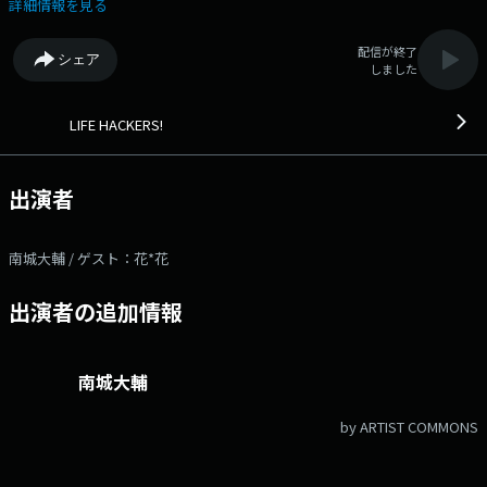
クをお届けするプログラム。 金曜日はトーキング！ □11:00～
詳細情報を見る
◆TRAFFIC INFORMATION ◆LUNCH REQUEST ◆キング観光SOUNDS
GOOD! □12:00～ ◆NEWS ◆WEATHER INFORMATION ◆TRAFFIC
配信が終了
シェア
INFORMATION ◆まいどあり～。 番組へのメッセージは【コチ
しました
ラ】 番組ハッシュタグは「#ハッカーズ」 番組公式X（旧twitter）アカ
ウントは「@LIFEHACKERS929」 TOKAI RADIOの共通ハッシュタグは
「#TOKAIRADIO」 TOKAI RADIO公式X（旧twitter）アカウントは
LIFE HACKERS!
「@tokairadio」
出演者
南城大輔 / ゲスト：花*花
出演者の追加情報
南城大輔
by ARTIST COMMONS