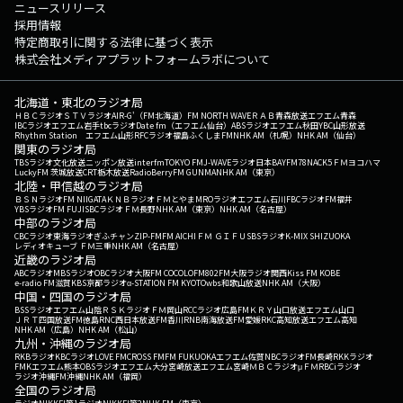
ニュースリリース
採用情報
特定商取引に関する法律に基づく表示
株式会社メディアプラットフォームラボについて
北海道・東北のラジオ局
ＨＢＣラジオ
ＳＴＶラジオ
AIR-G'（FM北海道）
FM NORTH WAVE
ＲＡＢ青森放送
エフエム青森
IBCラジオ
エフエム岩手
tbcラジオ
Date fm（エフエム仙台）
ABSラジオ
エフエム秋田
YBC山形放送
Rhythm Station エフエム山形
RFCラジオ福島
ふくしまFM
NHK AM（札幌）
NHK AM（仙台）
関東のラジオ局
TBSラジオ
文化放送
ニッポン放送
interfm
TOKYO FM
J-WAVE
ラジオ日本
BAYFM78
NACK5
ＦＭヨコハマ
LuckyFM 茨城放送
CRT栃木放送
RadioBerry
FM GUNMA
NHK AM（東京）
北陸・甲信越のラジオ局
ＢＳＮラジオ
FM NIIGATA
ＫＮＢラジオ
ＦＭとやま
MROラジオ
エフエム石川
FBCラジオ
FM福井
YBSラジオ
FM FUJI
SBCラジオ
ＦＭ長野
NHK AM（東京）
NHK AM（名古屋）
中部のラジオ局
CBCラジオ
東海ラジオ
ぎふチャン
ZIP-FM
FM AICHI
ＦＭ ＧＩＦＵ
SBSラジオ
K-MIX SHIZUOKA
レディオキューブ ＦＭ三重
NHK AM（名古屋）
近畿のラジオ局
ABCラジオ
MBSラジオ
OBCラジオ大阪
FM COCOLO
FM802
FM大阪
ラジオ関西
Kiss FM KOBE
e-radio FM滋賀
KBS京都ラジオ
α-STATION FM KYOTO
wbs和歌山放送
NHK AM（大阪）
中国・四国のラジオ局
BSSラジオ
エフエム山陰
ＲＳＫラジオ
ＦＭ岡山
RCCラジオ
広島FM
ＫＲＹ山口放送
エフエム山口
ＪＲＴ四国放送
FM徳島
RNC西日本放送
FM香川
RNB南海放送
FM愛媛
RKC高知放送
エフエム高知
NHK AM（広島）
NHK AM（松山）
九州・沖縄のラジオ局
RKBラジオ
KBCラジオ
LOVE FM
CROSS FM
FM FUKUOKA
エフエム佐賀
NBCラジオ
FM長崎
RKKラジオ
FMKエフエム熊本
OBSラジオ
エフエム大分
宮崎放送
エフエム宮崎
ＭＢＣラジオ
μＦＭ
RBCiラジオ
ラジオ沖縄
FM沖縄
NHK AM（福岡）
全国のラジオ局