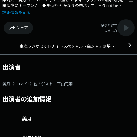
曜深夜にオープン♪ ◆まつむら かなうの恋バナ中。～Road to
DIAMOND HALL～ ◆橋川聖の金曜日の彩 ◆SE7ENTH SENSE
詳細情報を見る
presents「それいけ！セブセン∞アース！！」 ◆アイドル3 ◆セロリ
じゃないよ、パセリだよ!in東海ラジオ 番組へのメッセージは【コチ
配信が終了
シェア
ラ】 番組公式X（旧twitter） アカウントは「@ksg1332」 TOKAI
しました
RADIOの共通ハッシュタグは「#TOKAIRADIO」 TOKAI RADIO公式X（旧
twitter） アカウントは「@tokairadio」
東海ラジオミッドナイトスペシャル～金シャチ劇場～
出演者
美月（CLEAR'S）他 / ゲスト：平山花羽
出演者の追加情報
美月