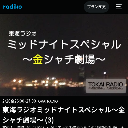
プラン変更
2/20
26:00-27:00
金
TOKAI RADIO
東海ラジオミッドナイトスペシャル～金
シャチ劇場～ (3)
案内人「美月（CLEAR'S）」がお届けする何でもありの3時間の劇場!! 金