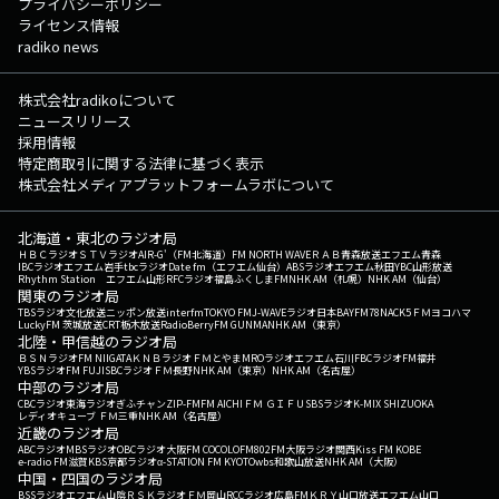
プライバシーポリシー
ライセンス情報
radiko news
株式会社radikoについて
ニュースリリース
採用情報
特定商取引に関する法律に基づく表示
株式会社メディアプラットフォームラボについて
北海道・東北のラジオ局
ＨＢＣラジオ
ＳＴＶラジオ
AIR-G'（FM北海道）
FM NORTH WAVE
ＲＡＢ青森放送
エフエム青森
IBCラジオ
エフエム岩手
tbcラジオ
Date fm（エフエム仙台）
ABSラジオ
エフエム秋田
YBC山形放送
Rhythm Station エフエム山形
RFCラジオ福島
ふくしまFM
NHK AM（札幌）
NHK AM（仙台）
関東のラジオ局
TBSラジオ
文化放送
ニッポン放送
interfm
TOKYO FM
J-WAVE
ラジオ日本
BAYFM78
NACK5
ＦＭヨコハマ
LuckyFM 茨城放送
CRT栃木放送
RadioBerry
FM GUNMA
NHK AM（東京）
北陸・甲信越のラジオ局
ＢＳＮラジオ
FM NIIGATA
ＫＮＢラジオ
ＦＭとやま
MROラジオ
エフエム石川
FBCラジオ
FM福井
YBSラジオ
FM FUJI
SBCラジオ
ＦＭ長野
NHK AM（東京）
NHK AM（名古屋）
中部のラジオ局
CBCラジオ
東海ラジオ
ぎふチャン
ZIP-FM
FM AICHI
ＦＭ ＧＩＦＵ
SBSラジオ
K-MIX SHIZUOKA
レディオキューブ ＦＭ三重
NHK AM（名古屋）
近畿のラジオ局
ABCラジオ
MBSラジオ
OBCラジオ大阪
FM COCOLO
FM802
FM大阪
ラジオ関西
Kiss FM KOBE
e-radio FM滋賀
KBS京都ラジオ
α-STATION FM KYOTO
wbs和歌山放送
NHK AM（大阪）
中国・四国のラジオ局
BSSラジオ
エフエム山陰
ＲＳＫラジオ
ＦＭ岡山
RCCラジオ
広島FM
ＫＲＹ山口放送
エフエム山口