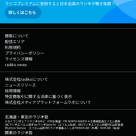
ラジコプレミアムに登録すると日本全国のラジオが聴き放題！
詳しくはこちら
聴取について
配信エリア
利用規約
プライバシーポリシー
ライセンス情報
radiko news
株式会社radikoについて
ニュースリリース
採用情報
特定商取引に関する法律に基づく表示
株式会社メディアプラットフォームラボについて
北海道・東北のラジオ局
ＨＢＣラジオ
ＳＴＶラジオ
AIR-G'（FM北海道）
FM NORTH WAVE
ＲＡＢ青森放送
エフエム青森
IBCラジオ
エフエム岩手
tbcラジオ
Date fm（エフエム仙台）
ABSラジオ
エフエム秋田
YBC山形放送
Rhythm Station エフエム山形
RFCラジオ福島
ふくしまFM
NHK AM（札幌）
NHK AM（仙台）
関東のラジオ局