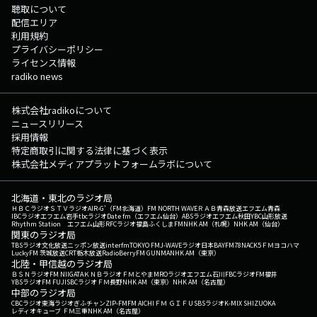
聴取について
配信エリア
利用規約
プライバシーポリシー
ライセンス情報
radiko news
株式会社radikoについて
ニュースリリース
採用情報
特定商取引に関する法律に基づく表示
株式会社メディアプラットフォームラボについて
北海道・東北のラジオ局
ＨＢＣラジオ
ＳＴＶラジオ
AIR-G'（FM北海道）
FM NORTH WAVE
ＲＡＢ青森放送
エフエム青森
IBCラジオ
エフエム岩手
tbcラジオ
Date fm（エフエム仙台）
ABSラジオ
エフエム秋田
YBC山形放送
Rhythm Station エフエム山形
RFCラジオ福島
ふくしまFM
NHK AM（札幌）
NHK AM（仙台）
関東のラジオ局
TBSラジオ
文化放送
ニッポン放送
interfm
TOKYO FM
J-WAVE
ラジオ日本
BAYFM78
NACK5
ＦＭヨコハマ
LuckyFM 茨城放送
CRT栃木放送
RadioBerry
FM GUNMA
NHK AM（東京）
北陸・甲信越のラジオ局
ＢＳＮラジオ
FM NIIGATA
ＫＮＢラジオ
ＦＭとやま
MROラジオ
エフエム石川
FBCラジオ
FM福井
YBSラジオ
FM FUJI
SBCラジオ
ＦＭ長野
NHK AM（東京）
NHK AM（名古屋）
中部のラジオ局
CBCラジオ
東海ラジオ
ぎふチャン
ZIP-FM
FM AICHI
ＦＭ ＧＩＦＵ
SBSラジオ
K-MIX SHIZUOKA
レディオキューブ ＦＭ三重
NHK AM（名古屋）