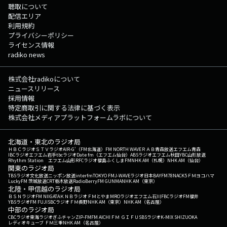
聴取について
配信エリア
利用規約
プライバシーポリシー
ライセンス情報
radiko news
株式会社radikoについて
ニュースリリース
採用情報
特定商取引に関する法律に基づく表示
株式会社メディアプラットフォームラボについて
北海道・東北のラジオ局
ＨＢＣラジオ
ＳＴＶラジオ
AIR-G'（FM北海道）
FM NORTH WAVE
ＲＡＢ青森放送
エフエム青森
IBCラジオ
エフエム岩手
tbcラジオ
Date fm（エフエム仙台）
ABSラジオ
エフエム秋田
YBC山形放送
Rhythm Station エフエム山形
RFCラジオ福島
ふくしまFM
NHK AM（札幌）
NHK AM（仙台）
関東のラジオ局
TBSラジオ
文化放送
ニッポン放送
interfm
TOKYO FM
J-WAVE
ラジオ日本
BAYFM78
NACK5
ＦＭヨコハマ
LuckyFM 茨城放送
CRT栃木放送
RadioBerry
FM GUNMA
NHK AM（東京）
北陸・甲信越のラジオ局
ＢＳＮラジオ
FM NIIGATA
ＫＮＢラジオ
ＦＭとやま
MROラジオ
エフエム石川
FBCラジオ
FM福井
YBSラジオ
FM FUJI
SBCラジオ
ＦＭ長野
NHK AM（東京）
NHK AM（名古屋）
中部のラジオ局
CBCラジオ
東海ラジオ
ぎふチャン
ZIP-FM
FM AICHI
ＦＭ ＧＩＦＵ
SBSラジオ
K-MIX SHIZUOKA
レディオキューブ ＦＭ三重
NHK AM（名古屋）