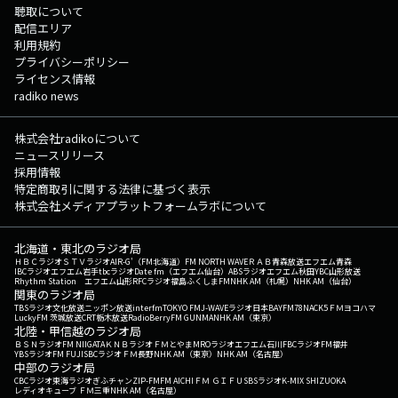
聴取について
配信エリア
利用規約
プライバシーポリシー
ライセンス情報
radiko news
株式会社radikoについて
ニュースリリース
採用情報
特定商取引に関する法律に基づく表示
株式会社メディアプラットフォームラボについて
北海道・東北のラジオ局
ＨＢＣラジオ
ＳＴＶラジオ
AIR-G'（FM北海道）
FM NORTH WAVE
ＲＡＢ青森放送
エフエム青森
IBCラジオ
エフエム岩手
tbcラジオ
Date fm（エフエム仙台）
ABSラジオ
エフエム秋田
YBC山形放送
Rhythm Station エフエム山形
RFCラジオ福島
ふくしまFM
NHK AM（札幌）
NHK AM（仙台）
関東のラジオ局
TBSラジオ
文化放送
ニッポン放送
interfm
TOKYO FM
J-WAVE
ラジオ日本
BAYFM78
NACK5
ＦＭヨコハマ
LuckyFM 茨城放送
CRT栃木放送
RadioBerry
FM GUNMA
NHK AM（東京）
北陸・甲信越のラジオ局
ＢＳＮラジオ
FM NIIGATA
ＫＮＢラジオ
ＦＭとやま
MROラジオ
エフエム石川
FBCラジオ
FM福井
YBSラジオ
FM FUJI
SBCラジオ
ＦＭ長野
NHK AM（東京）
NHK AM（名古屋）
中部のラジオ局
CBCラジオ
東海ラジオ
ぎふチャン
ZIP-FM
FM AICHI
ＦＭ ＧＩＦＵ
SBSラジオ
K-MIX SHIZUOKA
レディオキューブ ＦＭ三重
NHK AM（名古屋）