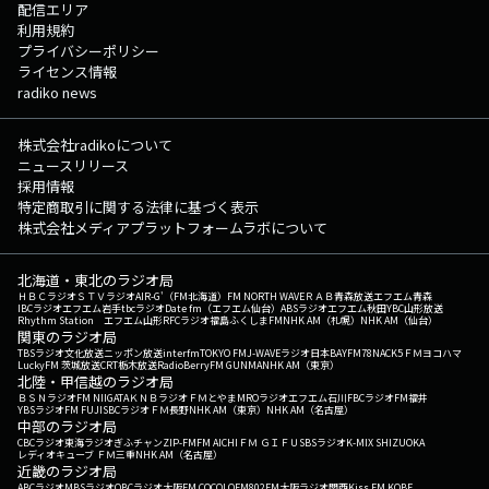
配信エリア
利用規約
プライバシーポリシー
ライセンス情報
radiko news
株式会社radikoについて
ニュースリリース
採用情報
特定商取引に関する法律に基づく表示
株式会社メディアプラットフォームラボについて
北海道・東北のラジオ局
ＨＢＣラジオ
ＳＴＶラジオ
AIR-G'（FM北海道）
FM NORTH WAVE
ＲＡＢ青森放送
エフエム青森
IBCラジオ
エフエム岩手
tbcラジオ
Date fm（エフエム仙台）
ABSラジオ
エフエム秋田
YBC山形放送
Rhythm Station エフエム山形
RFCラジオ福島
ふくしまFM
NHK AM（札幌）
NHK AM（仙台）
関東のラジオ局
TBSラジオ
文化放送
ニッポン放送
interfm
TOKYO FM
J-WAVE
ラジオ日本
BAYFM78
NACK5
ＦＭヨコハマ
LuckyFM 茨城放送
CRT栃木放送
RadioBerry
FM GUNMA
NHK AM（東京）
北陸・甲信越のラジオ局
ＢＳＮラジオ
FM NIIGATA
ＫＮＢラジオ
ＦＭとやま
MROラジオ
エフエム石川
FBCラジオ
FM福井
YBSラジオ
FM FUJI
SBCラジオ
ＦＭ長野
NHK AM（東京）
NHK AM（名古屋）
中部のラジオ局
CBCラジオ
東海ラジオ
ぎふチャン
ZIP-FM
FM AICHI
ＦＭ ＧＩＦＵ
SBSラジオ
K-MIX SHIZUOKA
レディオキューブ ＦＭ三重
NHK AM（名古屋）
近畿のラジオ局
ABCラジオ
MBSラジオ
OBCラジオ大阪
FM COCOLO
FM802
FM大阪
ラジオ関西
Kiss FM KOBE