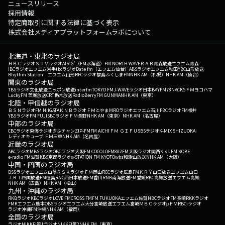
ニュースリリース
採用情報
特定商取引に関する法律に基づく表示
株式会社メディアプラットフォームラボについて
北海道・東北のラジオ局
ＨＢＣラジオ
ＳＴＶラジオ
AIR-G'（FM北海道）
FM NORTH WAVE
ＲＡＢ青森放送
エフエム青森
IBCラジオ
エフエム岩手
tbcラジオ
Date fm（エフエム仙台）
ABSラジオ
エフエム秋田
YBC山形放送
Rhythm Station エフエム山形
RFCラジオ福島
ふくしまFM
NHK AM（札幌）
NHK AM（仙台）
関東のラジオ局
TBSラジオ
文化放送
ニッポン放送
interfm
TOKYO FM
J-WAVE
ラジオ日本
BAYFM78
NACK5
ＦＭヨコハマ
LuckyFM 茨城放送
CRT栃木放送
RadioBerry
FM GUNMA
NHK AM（東京）
北陸・甲信越のラジオ局
ＢＳＮラジオ
FM NIIGATA
ＫＮＢラジオ
ＦＭとやま
MROラジオ
エフエム石川
FBCラジオ
FM福井
YBSラジオ
FM FUJI
SBCラジオ
ＦＭ長野
NHK AM（東京）
NHK AM（名古屋）
中部のラジオ局
CBCラジオ
東海ラジオ
ぎふチャン
ZIP-FM
FM AICHI
ＦＭ ＧＩＦＵ
SBSラジオ
K-MIX SHIZUOKA
レディオキューブ ＦＭ三重
NHK AM（名古屋）
近畿のラジオ局
ABCラジオ
MBSラジオ
OBCラジオ大阪
FM COCOLO
FM802
FM大阪
ラジオ関西
Kiss FM KOBE
e-radio FM滋賀
KBS京都ラジオ
α-STATION FM KYOTO
wbs和歌山放送
NHK AM（大阪）
中国・四国のラジオ局
BSSラジオ
エフエム山陰
ＲＳＫラジオ
ＦＭ岡山
RCCラジオ
広島FM
ＫＲＹ山口放送
エフエム山口
ＪＲＴ四国放送
FM徳島
RNC西日本放送
FM香川
RNB南海放送
FM愛媛
RKC高知放送
エフエム高知
NHK AM（広島）
NHK AM（松山）
九州・沖縄のラジオ局
RKBラジオ
KBCラジオ
LOVE FM
CROSS FM
FM FUKUOKA
エフエム佐賀
NBCラジオ
FM長崎
RKKラジオ
FMKエフエム熊本
OBSラジオ
エフエム大分
宮崎放送
エフエム宮崎
ＭＢＣラジオ
μＦＭ
RBCiラジオ
ラジオ沖縄
FM沖縄
NHK AM（福岡）
全国のラジオ局
ラジオNIKKEI第1
ラジオNIKKEI第2
NHK FM（東京）