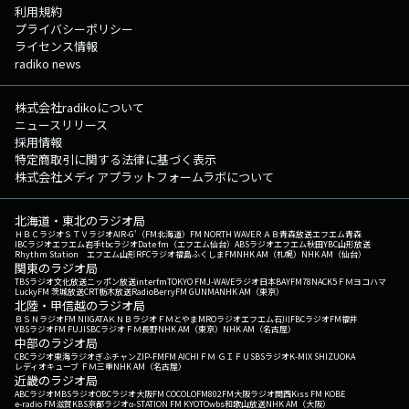
利用規約
プライバシーポリシー
ライセンス情報
radiko news
株式会社radikoについて
ニュースリリース
採用情報
特定商取引に関する法律に基づく表示
株式会社メディアプラットフォームラボについて
北海道・東北のラジオ局
ＨＢＣラジオ
ＳＴＶラジオ
AIR-G'（FM北海道）
FM NORTH WAVE
ＲＡＢ青森放送
エフエム青森
IBCラジオ
エフエム岩手
tbcラジオ
Date fm（エフエム仙台）
ABSラジオ
エフエム秋田
YBC山形放送
Rhythm Station エフエム山形
RFCラジオ福島
ふくしまFM
NHK AM（札幌）
NHK AM（仙台）
関東のラジオ局
TBSラジオ
文化放送
ニッポン放送
interfm
TOKYO FM
J-WAVE
ラジオ日本
BAYFM78
NACK5
ＦＭヨコハマ
LuckyFM 茨城放送
CRT栃木放送
RadioBerry
FM GUNMA
NHK AM（東京）
北陸・甲信越のラジオ局
ＢＳＮラジオ
FM NIIGATA
ＫＮＢラジオ
ＦＭとやま
MROラジオ
エフエム石川
FBCラジオ
FM福井
YBSラジオ
FM FUJI
SBCラジオ
ＦＭ長野
NHK AM（東京）
NHK AM（名古屋）
中部のラジオ局
CBCラジオ
東海ラジオ
ぎふチャン
ZIP-FM
FM AICHI
ＦＭ ＧＩＦＵ
SBSラジオ
K-MIX SHIZUOKA
レディオキューブ ＦＭ三重
NHK AM（名古屋）
近畿のラジオ局
ABCラジオ
MBSラジオ
OBCラジオ大阪
FM COCOLO
FM802
FM大阪
ラジオ関西
Kiss FM KOBE
e-radio FM滋賀
KBS京都ラジオ
α-STATION FM KYOTO
wbs和歌山放送
NHK AM（大阪）