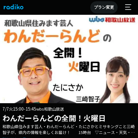
プラン変更
7/7
15:00-15:45
火
wbs和歌山放送
わんだーらんどの全開！火曜日
和歌山県住みます芸人・わんだーらんど・たにさかとミサキングこと三崎
智子が、県内の情報を楽しくお届け！ 15時台 ▽ニュース・天気・交