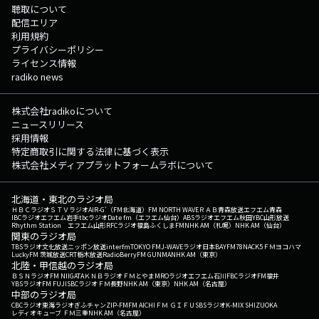
聴取について
配信エリア
利用規約
プライバシーポリシー
ライセンス情報
radiko news
株式会社radikoについて
ニュースリリース
採用情報
特定商取引に関する法律に基づく表示
株式会社メディアプラットフォームラボについて
北海道・東北のラジオ局
ＨＢＣラジオ
ＳＴＶラジオ
AIR-G'（FM北海道）
FM NORTH WAVE
ＲＡＢ青森放送
エフエム青森
IBCラジオ
エフエム岩手
tbcラジオ
Date fm（エフエム仙台）
ABSラジオ
エフエム秋田
YBC山形放送
Rhythm Station エフエム山形
RFCラジオ福島
ふくしまFM
NHK AM（札幌）
NHK AM（仙台）
関東のラジオ局
TBSラジオ
文化放送
ニッポン放送
interfm
TOKYO FM
J-WAVE
ラジオ日本
BAYFM78
NACK5
ＦＭヨコハマ
LuckyFM 茨城放送
CRT栃木放送
RadioBerry
FM GUNMA
NHK AM（東京）
北陸・甲信越のラジオ局
ＢＳＮラジオ
FM NIIGATA
ＫＮＢラジオ
ＦＭとやま
MROラジオ
エフエム石川
FBCラジオ
FM福井
YBSラジオ
FM FUJI
SBCラジオ
ＦＭ長野
NHK AM（東京）
NHK AM（名古屋）
中部のラジオ局
CBCラジオ
東海ラジオ
ぎふチャン
ZIP-FM
FM AICHI
ＦＭ ＧＩＦＵ
SBSラジオ
K-MIX SHIZUOKA
レディオキューブ ＦＭ三重
NHK AM（名古屋）