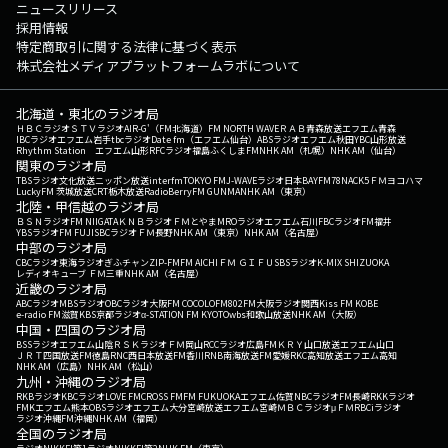
ニュースリリース
採用情報
特定商取引に関する法律に基づく表示
株式会社メディアプラットフォームラボについて
北海道・東北のラジオ局
ＨＢＣラジオ
ＳＴＶラジオ
AIR-G'（FM北海道）
FM NORTH WAVE
ＲＡＢ青森放送
エフエム青森
IBCラジオ
エフエム岩手
tbcラジオ
Date fm（エフエム仙台）
ABSラジオ
エフエム秋田
YBC山形放送
Rhythm Station エフエム山形
RFCラジオ福島
ふくしまFM
NHK AM（札幌）
NHK AM（仙台）
関東のラジオ局
TBSラジオ
文化放送
ニッポン放送
interfm
TOKYO FM
J-WAVE
ラジオ日本
BAYFM78
NACK5
ＦＭヨコハマ
LuckyFM 茨城放送
CRT栃木放送
RadioBerry
FM GUNMA
NHK AM（東京）
北陸・甲信越のラジオ局
ＢＳＮラジオ
FM NIIGATA
ＫＮＢラジオ
ＦＭとやま
MROラジオ
エフエム石川
FBCラジオ
FM福井
YBSラジオ
FM FUJI
SBCラジオ
ＦＭ長野
NHK AM（東京）
NHK AM（名古屋）
中部のラジオ局
CBCラジオ
東海ラジオ
ぎふチャン
ZIP-FM
FM AICHI
ＦＭ ＧＩＦＵ
SBSラジオ
K-MIX SHIZUOKA
レディオキューブ ＦＭ三重
NHK AM（名古屋）
近畿のラジオ局
ABCラジオ
MBSラジオ
OBCラジオ大阪
FM COCOLO
FM802
FM大阪
ラジオ関西
Kiss FM KOBE
e-radio FM滋賀
KBS京都ラジオ
α-STATION FM KYOTO
wbs和歌山放送
NHK AM（大阪）
中国・四国のラジオ局
BSSラジオ
エフエム山陰
ＲＳＫラジオ
ＦＭ岡山
RCCラジオ
広島FM
ＫＲＹ山口放送
エフエム山口
ＪＲＴ四国放送
FM徳島
RNC西日本放送
FM香川
RNB南海放送
FM愛媛
RKC高知放送
エフエム高知
NHK AM（広島）
NHK AM（松山）
九州・沖縄のラジオ局
RKBラジオ
KBCラジオ
LOVE FM
CROSS FM
FM FUKUOKA
エフエム佐賀
NBCラジオ
FM長崎
RKKラジオ
FMKエフエム熊本
OBSラジオ
エフエム大分
宮崎放送
エフエム宮崎
ＭＢＣラジオ
μＦＭ
RBCiラジオ
ラジオ沖縄
FM沖縄
NHK AM（福岡）
全国のラジオ局