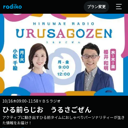
プラン変更
10/16
09:00-11:58
木
ＹＢＳラジオ
ひる前らじお うるさごぜん
アクティブに動き出すひる前タイムにおしゃべりパーソナリティーが生き
た情報をお届け！