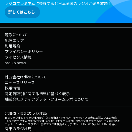
ラジコプレミアムに登録すると日本全国のラジオが聴き放題！
詳しくはこちら
聴取について
配信エリア
利用規約
プライバシーポリシー
ライセンス情報
radiko news
株式会社radikoについて
ニュースリリース
採用情報
特定商取引に関する法律に基づく表示
株式会社メディアプラットフォームラボについて
北海道・東北のラジオ局
ＨＢＣラジオ
ＳＴＶラジオ
AIR-G'（FM北海道）
FM NORTH WAVE
ＲＡＢ青森放送
エフエム青森
IBCラジオ
エフエム岩手
tbcラジオ
Date fm（エフエム仙台）
ABSラジオ
エフエム秋田
YBC山形放送
Rhythm Station エフエム山形
RFCラジオ福島
ふくしまFM
NHK AM（札幌）
NHK AM（仙台）
関東のラジオ局