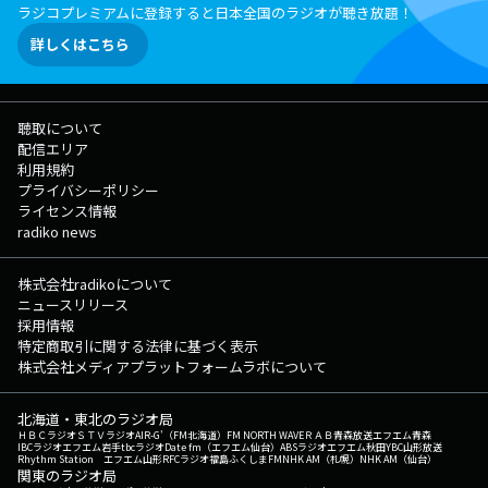
ラジコプレミアムに登録すると日本全国のラジオが聴き放題！
詳しくはこちら
聴取について
配信エリア
利用規約
プライバシーポリシー
ライセンス情報
radiko news
株式会社radikoについて
ニュースリリース
採用情報
特定商取引に関する法律に基づく表示
株式会社メディアプラットフォームラボについて
北海道・東北のラジオ局
ＨＢＣラジオ
ＳＴＶラジオ
AIR-G'（FM北海道）
FM NORTH WAVE
ＲＡＢ青森放送
エフエム青森
IBCラジオ
エフエム岩手
tbcラジオ
Date fm（エフエム仙台）
ABSラジオ
エフエム秋田
YBC山形放送
Rhythm Station エフエム山形
RFCラジオ福島
ふくしまFM
NHK AM（札幌）
NHK AM（仙台）
関東のラジオ局