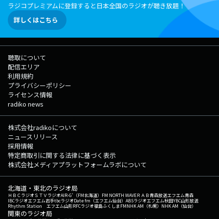
ラジコプレミアムに登録すると日本全国のラジオが聴き放題！
詳しくはこちら
聴取について
配信エリア
利用規約
プライバシーポリシー
ライセンス情報
radiko news
株式会社radikoについて
ニュースリリース
採用情報
特定商取引に関する法律に基づく表示
株式会社メディアプラットフォームラボについて
北海道・東北のラジオ局
ＨＢＣラジオ
ＳＴＶラジオ
AIR-G'（FM北海道）
FM NORTH WAVE
ＲＡＢ青森放送
エフエム青森
IBCラジオ
エフエム岩手
tbcラジオ
Date fm（エフエム仙台）
ABSラジオ
エフエム秋田
YBC山形放送
Rhythm Station エフエム山形
RFCラジオ福島
ふくしまFM
NHK AM（札幌）
NHK AM（仙台）
関東のラジオ局