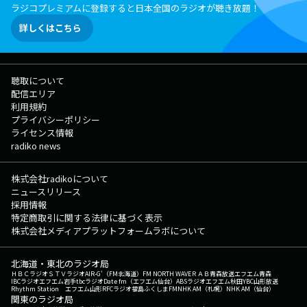
ラジコプレミアムに登録すると日本全国のラジオが聴き放題！
詳しくはこちら
聴取について
配信エリア
利用規約
プライバシーポリシー
ライセンス情報
radiko news
株式会社radikoについて
ニュースリリース
採用情報
特定商取引に関する法律に基づく表示
株式会社メディアプラットフォームラボについて
北海道・東北のラジオ局
ＨＢＣラジオ
ＳＴＶラジオ
AIR-G'（FM北海道）
FM NORTH WAVE
ＲＡＢ青森放送
エフエム青森
IBCラジオ
エフエム岩手
tbcラジオ
Date fm（エフエム仙台）
ABSラジオ
エフエム秋田
YBC山形放送
Rhythm Station エフエム山形
RFCラジオ福島
ふくしまFM
NHK AM（札幌）
NHK AM（仙台）
関東のラジオ局