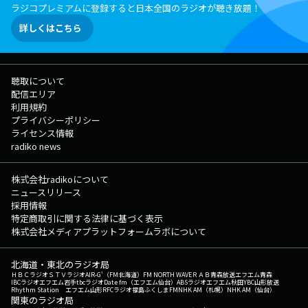
ラジコプレミアムに登録すると日本全国のラジオが聴き放題！
詳しくはこちら
聴取について
配信エリア
利用規約
プライバシーポリシー
ライセンス情報
radiko news
株式会社radikoについて
ニュースリリース
採用情報
特定商取引に関する法律に基づく表示
株式会社メディアプラットフォームラボについて
北海道・東北のラジオ局
ＨＢＣラジオ
ＳＴＶラジオ
AIR-G'（FM北海道）
FM NORTH WAVE
ＲＡＢ青森放送
エフエム青森
IBCラジオ
エフエム岩手
tbcラジオ
Date fm（エフエム仙台）
ABSラジオ
エフエム秋田
YBC山形放送
Rhythm Station エフエム山形
RFCラジオ福島
ふくしまFM
NHK AM（札幌）
NHK AM（仙台）
関東のラジオ局