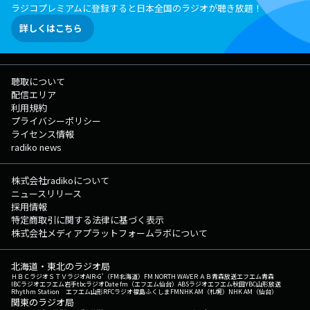
ラジコプレミアムに登録すると日本全国のラジオが聴き放題！
詳しくはこちら
聴取について
配信エリア
利用規約
プライバシーポリシー
ライセンス情報
radiko news
株式会社radikoについて
ニュースリリース
採用情報
特定商取引に関する法律に基づく表示
株式会社メディアプラットフォームラボについて
北海道・東北のラジオ局
ＨＢＣラジオ
ＳＴＶラジオ
AIR-G'（FM北海道）
FM NORTH WAVE
ＲＡＢ青森放送
エフエム青森
IBCラジオ
エフエム岩手
tbcラジオ
Date fm（エフエム仙台）
ABSラジオ
エフエム秋田
YBC山形放送
Rhythm Station エフエム山形
RFCラジオ福島
ふくしまFM
NHK AM（札幌）
NHK AM（仙台）
関東のラジオ局