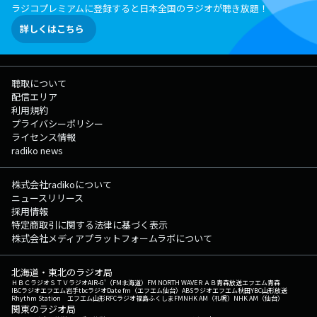
ラジコプレミアムに登録すると日本全国のラジオが聴き放題！
詳しくはこちら
聴取について
配信エリア
利用規約
プライバシーポリシー
ライセンス情報
radiko news
株式会社radikoについて
ニュースリリース
採用情報
特定商取引に関する法律に基づく表示
株式会社メディアプラットフォームラボについて
北海道・東北のラジオ局
ＨＢＣラジオ
ＳＴＶラジオ
AIR-G'（FM北海道）
FM NORTH WAVE
ＲＡＢ青森放送
エフエム青森
IBCラジオ
エフエム岩手
tbcラジオ
Date fm（エフエム仙台）
ABSラジオ
エフエム秋田
YBC山形放送
Rhythm Station エフエム山形
RFCラジオ福島
ふくしまFM
NHK AM（札幌）
NHK AM（仙台）
関東のラジオ局