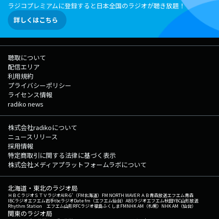
ラジコプレミアムに登録すると日本全国のラジオが聴き放題！
詳しくはこちら
聴取について
配信エリア
利用規約
プライバシーポリシー
ライセンス情報
radiko news
株式会社radikoについて
ニュースリリース
採用情報
特定商取引に関する法律に基づく表示
株式会社メディアプラットフォームラボについて
北海道・東北のラジオ局
ＨＢＣラジオ
ＳＴＶラジオ
AIR-G'（FM北海道）
FM NORTH WAVE
ＲＡＢ青森放送
エフエム青森
IBCラジオ
エフエム岩手
tbcラジオ
Date fm（エフエム仙台）
ABSラジオ
エフエム秋田
YBC山形放送
Rhythm Station エフエム山形
RFCラジオ福島
ふくしまFM
NHK AM（札幌）
NHK AM（仙台）
関東のラジオ局