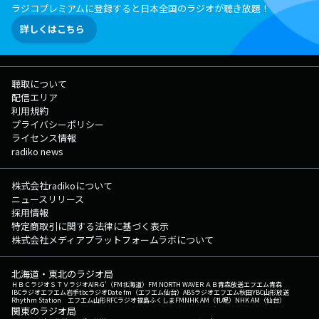
ラジコプレミアムに登録すると日本全国のラジオが聴き放題！
詳しくはこちら
聴取について
配信エリア
利用規約
プライバシーポリシー
ライセンス情報
radiko news
株式会社radikoについて
ニュースリリース
採用情報
特定商取引に関する法律に基づく表示
株式会社メディアプラットフォームラボについて
北海道・東北のラジオ局
ＨＢＣラジオ
ＳＴＶラジオ
AIR-G'（FM北海道）
FM NORTH WAVE
ＲＡＢ青森放送
エフエム青森
IBCラジオ
エフエム岩手
tbcラジオ
Date fm（エフエム仙台）
ABSラジオ
エフエム秋田
YBC山形放送
Rhythm Station エフエム山形
RFCラジオ福島
ふくしまFM
NHK AM（札幌）
NHK AM（仙台）
関東のラジオ局