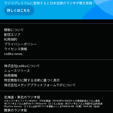
ラジコプレミアムに登録すると日本全国のラジオが聴き放題！
詳しくはこちら
聴取について
配信エリア
利用規約
プライバシーポリシー
ライセンス情報
radiko news
株式会社radikoについて
ニュースリリース
採用情報
特定商取引に関する法律に基づく表示
株式会社メディアプラットフォームラボについて
北海道・東北のラジオ局
ＨＢＣラジオ
ＳＴＶラジオ
AIR-G'（FM北海道）
FM NORTH WAVE
ＲＡＢ青森放送
エフエム青森
IBCラジオ
エフエム岩手
tbcラジオ
Date fm（エフエム仙台）
ABSラジオ
エフエム秋田
YBC山形放送
Rhythm Station エフエム山形
RFCラジオ福島
ふくしまFM
NHK AM（札幌）
NHK AM（仙台）
関東のラジオ局