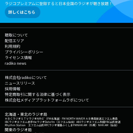
ラジコプレミアムに登録すると日本全国のラジオが聴き放題！
詳しくはこちら
聴取について
配信エリア
利用規約
プライバシーポリシー
ライセンス情報
radiko news
株式会社radikoについて
ニュースリリース
採用情報
特定商取引に関する法律に基づく表示
株式会社メディアプラットフォームラボについて
北海道・東北のラジオ局
ＨＢＣラジオ
ＳＴＶラジオ
AIR-G'（FM北海道）
FM NORTH WAVE
ＲＡＢ青森放送
エフエム青森
IBCラジオ
エフエム岩手
tbcラジオ
Date fm（エフエム仙台）
ABSラジオ
エフエム秋田
YBC山形放送
Rhythm Station エフエム山形
RFCラジオ福島
ふくしまFM
NHK AM（札幌）
NHK AM（仙台）
関東のラジオ局